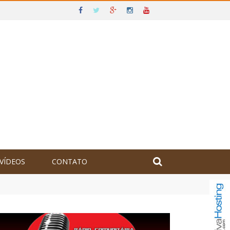
VÍDEOS
CONTATO
olômbia