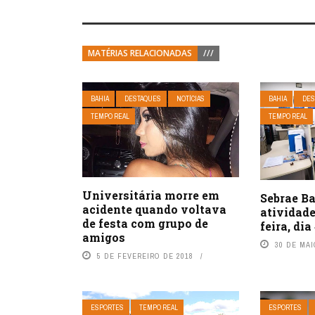
MATÉRIAS RELACIONADAS
///
BAHIA
DESTAQUES
NOTÍCIAS
BAHIA
DES
TEMPO REAL
TEMPO REAL
Universitária morre em
Sebrae B
acidente quando voltava
atividad
de festa com grupo de
feira, dia
amigos
30 DE MAI
5 DE FEVEREIRO DE 2018
ESPORTES
TEMPO REAL
ESPORTES