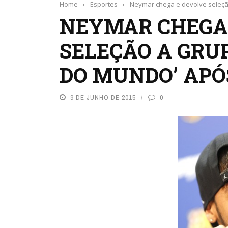
Home
›
Esportes
›
Neymar chega e devolve seleçã
NEYMAR CHEGA
SELEÇÃO A GRU
DO MUNDO’ APÓ
9 DE JUNHO DE 2015
0