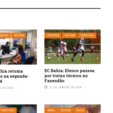
TAQUES
NOTÍCIAS
ESPORTES
NOTÍCIAS
TEMPO REAL
EC Bahia: Elenco passou
ahia retoma
por treino técnico no
es na segunda-
Fazendão
 4
11 DE JANEIRO DE 2018
O DE 2018
TEMPO REAL
BRASIL
NOTÍCIAS
SAÚDE