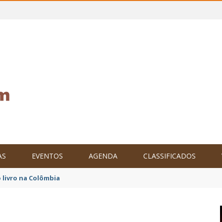
AS
EVENTOS
AGENDA
CLASSIFICADOS
tam o Brasil no XXIV Parlamento Internacional de Escritores, na C