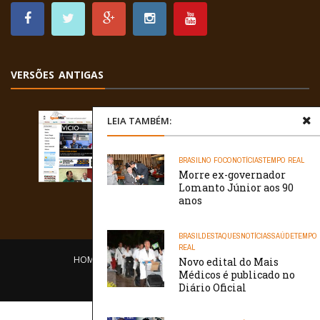
VERSÕES ANTIGAS
LEIA TAMBÉM:
BRASIL
NO FOCO
NOTÍCIAS
TEMPO REAL
Morre ex-governador
Lomanto Júnior aos 90
anos
BRASIL
DESTAQUES
NOTÍCIAS
SAÚDE
TEMPO
REAL
HOME
EQUIPE
O PORTAL
CONTATO
Novo edital do Mais
Médicos é publicado no
/// WebtivaHOSTING
Diário Oficial