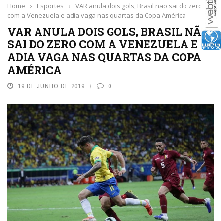
Home
›
Esportes
›
VAR anula dois gols, Brasil não sai do zero
com a Venezuela e adia vaga nas quartas da Copa América
VAR ANULA DOIS GOLS, BRASIL NÃO
SAI DO ZERO COM A VENEZUELA E
ADIA VAGA NAS QUARTAS DA COPA
AMÉRICA
19 DE JUNHO DE 2019
0