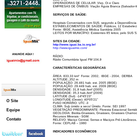
OPERADORAS DE CELULAR: Vivo, Oi e Claro
EMPRESAS DE ÔNIBUS: Viação Águia Branca (Salvador-Itape
SERVIÇOS DE SAÚDE:
Hospitais Conveniados com SUS, segundo a Dependência Ad
ESTABELECIMENTOS DE SAÚDE: Públicos, 12 Estabelec
Fonte: IBGE, Assistência Médica Sanitária 2005
.
LEITOS POR MUNICÍPIO: Existentes 85 leitos; pelo SUS 52
SITES DA CIDADE:
http://www.iguai.ba.io.org.br/
http://www.iguaimix.com/
RÁDIO:
Rádio Comunitária Iguaí FM 104,9
CARACTERÍSTICAS GEOGRÁFICAS
ÁREA: 833,33 km² Fonte: 2002, IBGE - 2004, DERBA
ALTITUDE: 352 m
POPULAÇÃO: 26.481 hab. est. 2005 (IBGE)
POPULAÇÃO: 29.449 hab. est. 2009 (IBGE)
DENSIDADE: 31,8 hab./km² (2005)
Iguaí
Mix
DENSIDADE: 35,3 hab./km² (2009)
LATITUDE (Sul): -14º45'23"
LONGITUDE (Oeste): 40º05'21"
O Site
FUSO HORÁRIO: UTC -3
CLIMA: Sub úmido a seco/ Úmido. Fonte: SEI 1997
Equipe
VEGETAÇÃO PREDOMINANTE: Floresta Estacional Semideci
GEOLOGIA: Biotita-Gnaisses, Gnaisses, Gnaisses Charnockí
Recursos Minerais - SGM.
Contato
RELEVO: Maciço Central, Serras e Maciços Pré-Litorâneos.
Fonte: CEPLAB – 1980
INDICADORES ECONÔMICOS