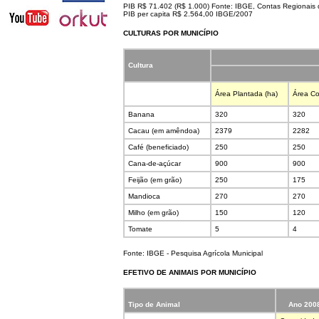
PIB R$ 71.402 (R$ 1.000) Fonte: IBGE, Contas Regionais
PIB per capita R$ 2.564,00 IBGE/2007
CULTURAS POR MUNICÍPIO
Cultura
Área Plantada (ha)
Área Co
Banana
320
320
Cacau (em amêndoa)
2379
2282
Café (beneficiado)
250
250
Cana-de-açúcar
900
900
Feijão (em grão)
250
175
Mandioca
270
270
Milho (em grão)
150
120
Tomate
5
4
Fonte: IBGE - Pesquisa Agrícola Municipal
EFETIVO DE ANIMAIS POR MUNICÍPIO
Tipo de Animal
Ano 2008