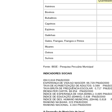
Quantidade
Asininos
Bovinos
Bubalinos
Caprinos
Eqüinos
Galinhas
Galos, Frangas, Frangos e Pintos
Muares
Ovinos
Suínos
Fonte: IBGE - Pesquisa Pecuária Municipal
INDICADORES SOCIAIS
IDH 0,618 PNUD/2000
ESPERANÇA DE VIDA AO NASCER: 66,729 PNUD/2000
TAXA DE ALFABETIZAÇÃO DE ADULTOS: 0,599 PNUD/2
TAXA BRUTA DE FREQUÊNCIA ESCOLAR: 0,717 PNUD/
RENDA PER CAPITA: 88.654 PNUD/2000
ÍNDICE DE ESPERANÇA DE VIDA (IDHM-L): 0,695 PNUD/
ÍNDICE DE EDUCAÇÃO (IDHM-E): 0,638 PNUD/2000
ÍNDICE DE DES. HUMANO MUNICIPAL (IDH-M): 0,618 
RANKING NA BAHIA: 223 PNUD/2000
RANKING NACIONAL: 4.333 PNUD/2000
A Geografia do Município de Iguaí