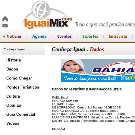
Conheça Iguaí
. Dados
Conheça Iguaí
História
Dados
Como Chegar
Pontos Turísticos
DADOS DO MUNICÍPIO E INFORMAÇÕES ÚTEIS
Cultura
PAÍS: Brasil
REGIÃO: Nordeste
ESTADO: Bahia
Opinião
MESORREGIÃO: Centro-Sul Baiano (IBGE 2008)
REGIÃO ECONÔMICA: Sudoeste (IBGE 2008)
Guia Comercial
MICRORREGIÃO: Vitória da Conquista (IBGE 2008)
MUNICÍPIOS LIMÍTROFES: Ibicuí, Nova Canaã, Poções, Dá
DISTRITOS: Iguaibi, Palmeirinha, Ibiporanga, Ponto Chique
Vídeos
BRASÃO
.