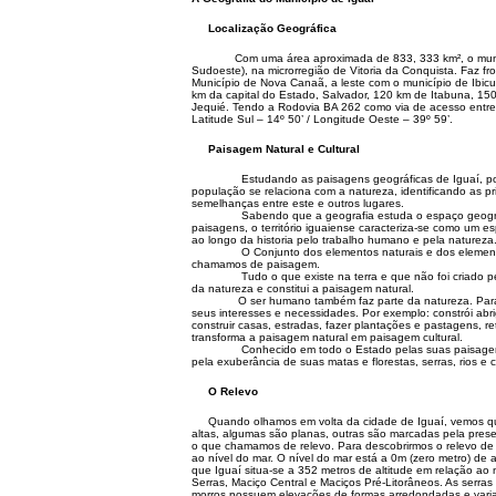
Localização Geográfica
Com uma área aproximada de 833, 333 km², o município
Sudoeste), na microrregião de Vitoria da Conquista. Faz fr
Município de Nova Canaã, a leste com o município de Ibicu
km da capital do Estado, Salvador, 120 km de Itabuna, 150
Jequié. Tendo a Rodovia BA 262 como via de acesso entre 
Latitude Sul – 14º 50’ / Longitude Oeste – 39º 59’.
Paisagem Natural e Cultural
Estudando as paisagens geográficas de Iguaí, podem
população se relaciona com a natureza, identificando as p
semelhanças entre este e outros lugares.
Sabendo que a geografia estuda o espaço geográfico e
paisagens, o território iguaiense caracteriza-se como um
ao longo da historia pelo trabalho humano e pela natureza
O Conjunto dos elementos naturais e dos elementos h
chamamos de paisagem.
Tudo o que existe na terra e que não foi criado pelo ho
da natureza e constitui a paisagem natural.
O ser humano também faz parte da natureza. Para viver,
seus interesses e necessidades. Por exemplo: constrói abr
construir casas, estradas, fazer plantações e pastagens, re
transforma a paisagem natural em paisagem cultural.
Conhecido em todo o Estado pelas suas paisagens natu
pela exuberância de suas matas e florestas, serras, rios e
O Relevo
Quando olhamos em volta da cidade de Iguaí, vemos que a
altas, algumas são planas, outras são marcadas pela presen
o que chamamos de relevo. Para descobrirmos o relevo de u
ao nível do mar. O nível do mar está a 0m (zero metro) de a
que Iguaí situa-se a 352 metros de altitude em relação ao 
Serras, Maciço Central e Maciços Pré-Litorâneos. As serra
morros possuem elevações de formas arredondadas e variam