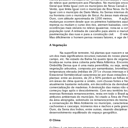
de relevo que pertencem aos Planaltos. No município encon
Geral que limita Iguaí com os municípios de Nova Canaã e 
Verde, que limita Iguaí com o município de Boa Nova. As Se
Iguaí com o município de Dario Meira. As Serras internas 
na fronteira com o município de Ibicui. As áreas mais elev
Ouro, com altitude aproximada de 1200 metros. A ação 
mudanças ocorrem desde que os primeiros habitantes aqu
represa ou mudam o curso dos rios, aterram baixadas, cons
ocorrências mais visíveis no relevo iguaiense, nota-se a 
população rural. A retirada de cascalho para aterro e manu
pavimentação das ruas e para a construção civil. O relev
Mas dificilmente o homem pensa nesses fatores, e age de 
A Vegetação
Na superfície terrestre, há plantas que nascem e se d
um dos mais significativos recursos naturais do nosso plan
campo, etc. No estado da Bahia há quatro tipos de vegetaç
localiza-se numa área coberta pela Mata Atlântica. Encontra-
Ombrófila Densa que é uma mata perenifólia, ou seja, sem
vegetação arbustiva, composta por samambaias, bromélias,
temperatura elevada (médias de 25°) e chuvas intensas e b
Estacional Semidecidual caracteriza-se por duas estações
plantas: entre as árvores, de 20 a 50% perdem as folhas du
em áreas de clima quente e úmido, com chuvas fortes e fr
atualmente bastante reduzida, em decorrência da derrubad
comercialização de madeiras. A destruição das matas não o
começou logo após o descobrimento. Com seu território loc
reservas florestais remanescentes, resta em todo o Brasil
atributos ambientais do município, foi criado a Área de Pre
da área abrangida, sobretudo os remanescentes do bioma d
a conservação do Meio Ambiente no município, caracteriz
cachoeiras e cascatas, inúmeros rios e riachos e pela gran
Ouro, da Serra dos Índios, entre outras, visando discipli
desenvolvimento equilibrado do espaço geográfico.
O Clima
O Clima é um importante elemento da natureza, que influen