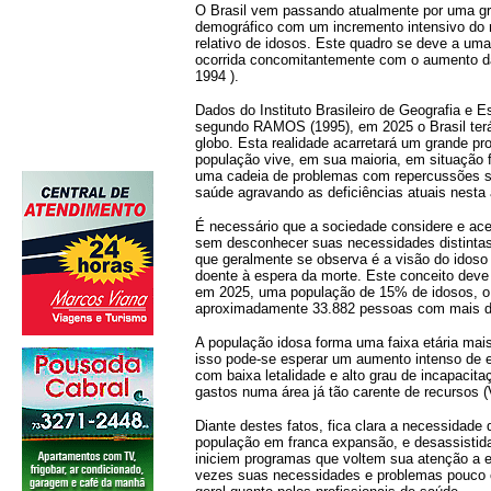
O Brasil vem passando atualmente por uma gr
demográfico com um incremento intensivo do 
relativo de idosos. Este quadro se deve a um
ocorrida concomitantemente com o aumento d
1994 ).
Dados do Instituto Brasileiro de Geografia e E
segundo RAMOS (1995), em 2025 o Brasil terá
globo. Esta realidade acarretará um grande pr
população vive, em sua maioria, em situação fi
uma cadeia de problemas com repercussões so
saúde agravando as deficiências atuais nesta 
É necessário que a sociedade considere e ac
sem desconhecer suas necessidades distintas
que geralmente se observa é a visão do idos
doente à espera da morte. Este conceito deve 
em 2025, uma população de 15% de idosos, o
aproximadamente 33.882 pessoas com mais d
A população idosa forma uma faixa etária mai
.
isso pode-se esperar um aumento intenso de e
com baixa letalidade e alto grau de incapacit
gastos numa área já tão carente de recursos 
Diante destes fatos, fica clara a necessidade
população em franca expansão, e desassistida
iniciem programas que voltem sua atenção a e
vezes suas necessidades e problemas pouco c