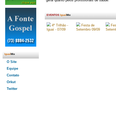
geral quanto pelos profissionais de saúde.
.
.
EVENTOS
Iguaí
Mix
.
.
Iguaí
Mix
.
O Site
Equipe
Contato
Orkut
Twitter
.