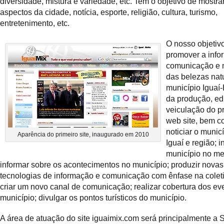
diversidade, mistura e variedade, etc. Tem o objetivo de mostrar
aspectos da cidade, notícia, esporte, religião, cultura, turismo,
entretenimento, etc.
O nosso objetiv
promover a info
comunicação e 
das belezas nat
município Iguaí
da produção, ed
veiculação do p
web site, bem c
noticiar o munic
Aparência do primeiro site, inaugurado em 2010
Iguaí e região; in
município no mei
informar sobre os acontecimentos no município; produzir novas
tecnologias de informação e comunicação com ênfase na colet
criar um novo canal de comunicação; realizar cobertura dos ev
município; divulgar os pontos turísticos do município.
A área de atuação do site iguaimix.com será principalmente a 