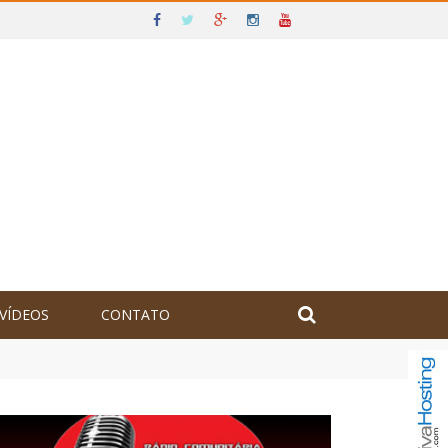
VÍDEOS
CONTATO
olômbia