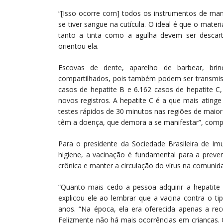
“[Isso ocorre com] todos os instrumentos de ma
se tiver sangue na cutícula. O ideal é que o mate
tanto a tinta como a agulha devem ser descart
orientou ela.
Escovas de dente, aparelho de barbear, brin
compartilhados, pois também podem ser transmiss
casos de hepatite B e 6.162 casos de hepatite C
novos registros. A hepatite C é a que mais atin
testes rápidos de 30 minutos nas regiões de maior
têm a doença, que demora a se manifestar”, comp
Para o presidente da Sociedade Brasileira de I
higiene, a vacinação é fundamental para a preve
crônica e manter a circulação do vírus na comunid
“Quanto mais cedo a pessoa adquirir a hepatite 
explicou ele ao lembrar que a vacina contra o t
anos. “Na época, ela era oferecida apenas a re
Felizmente não há mais ocorrências em crianças. 