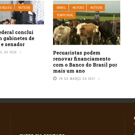
STAQUES
NOTÍCIAS
BRASIL
NO FOCO
NOTÍCIAS
TEMPO REAL
ederal conclui
m gabinetes de
 e senador
Pecuaristas podem
IL DE 2018
renovar financiamento
com o Banco do Brasil por
mais um ano
29 DE MARÇO DE 2017