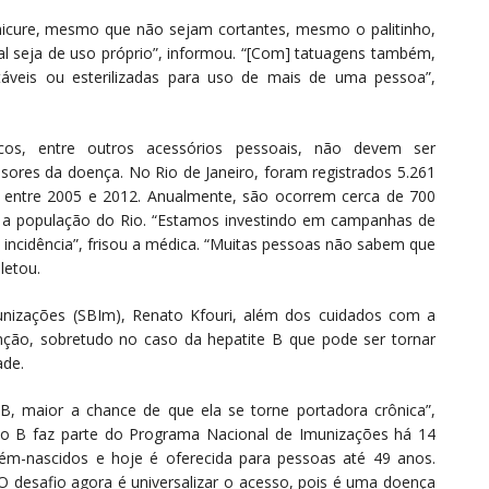
nicure, mesmo que não sejam cortantes, mesmo o palitinho,
rial seja de uso próprio”, informou. “[Com] tatuagens também,
áveis ou esterilizadas para uso de mais de uma pessoa”,
cos, entre outros acessórios pessoais, não devem ser
ores da doença. No Rio de Janeiro, foram registrados 5.261
, entre 2005 e 2012. Anualmente, são ocorrem cerca de 700
ge a população do Rio. “Estamos investindo em campanhas de
 incidência”, frisou a médica. “Muitas pessoas não sabem que
letou.
munizações (SBIm), Renato Kfouri, além dos cuidados com a
nção, sobretudo no caso da hepatite B que pode ser tornar
ade.
B, maior a chance de que ela se torne portadora crônica”,
ipo B faz parte do Programa Nacional de Imunizações há 14
cém-nascidos e hoje é oferecida para pessoas até 49 anos.
O desafio agora é universalizar o acesso, pois é uma doença