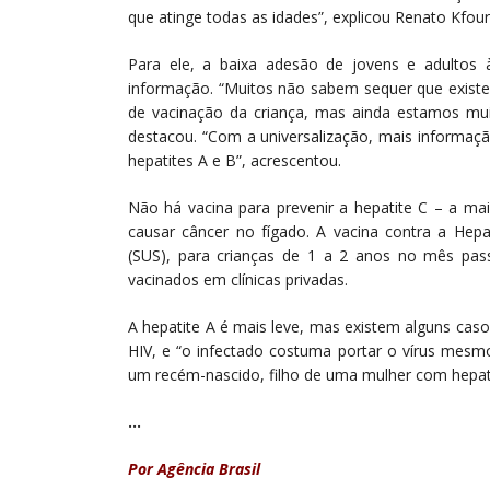
que atinge todas as idades”, explicou Renato Kfouri
Para ele, a baixa adesão de jovens e adultos 
informação. “Muitos não sabem sequer que existe 
de vacinação da criança, mas ainda estamos muit
destacou. “Com a universalização, mais informaç
hepatites A e B”, acrescentou.
Não há vacina para prevenir a hepatite C – a ma
causar câncer no fígado. A vacina contra a Hep
(SUS), para crianças de 1 a 2 anos no mês pas
vacinados em clínicas privadas.
A hepatite A é mais leve, mas existem alguns caso
HIV, e “o infectado costuma portar o vírus mesm
um recém-nascido, filho de uma mulher com hepatit
…
Por Agência Brasil