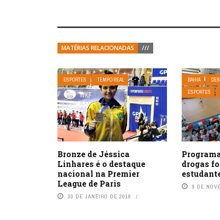
MATÉRIAS RELACIONADAS
///
ESPORTES
TEMPO REAL
BAHIA
DES
ESPORTES
Programa 
Bronze de Jéssica
drogas fo
Linhares é o destaque
estudant
nacional na Premier
League de Paris
9 DE NOV
30 DE JANEIRO DE 2019