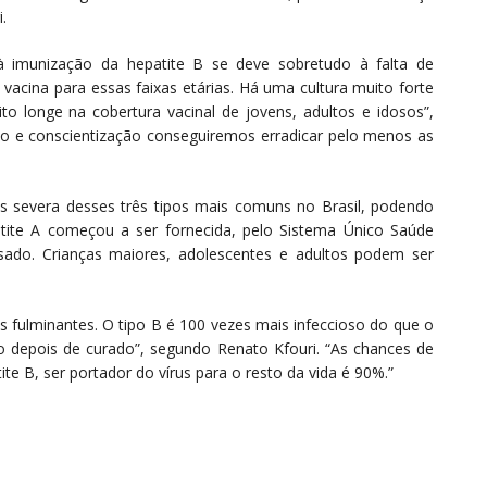
.
à imunização da hepatite B se deve sobretudo à falta de
vacina para essas faixas etárias. Há uma cultura muito forte
o longe na cobertura vacinal de jovens, adultos e idosos”,
ão e conscientização conseguiremos erradicar pelo menos as
is severa desses três tipos mais comuns no Brasil, podendo
atite A começou a ser fornecida, pelo Sistema Único Saúde
sado. Crianças maiores, adolescentes e adultos podem ser
s fulminantes. O tipo B é 100 vezes mais infeccioso do que o
o depois de curado”, segundo Renato Kfouri. “As chances de
e B, ser portador do vírus para o resto da vida é 90%.”