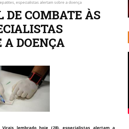
patites, especialistas alertam sobre a doença
L DE COMBATE ÀS
ECIALISTAS
 A DOENÇA
irais lembrado hoje (28), especialistas alertam a