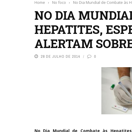
Home
›
No foco
›
No Dia Mundial de Combate às He
NO DIA MUNDIA
HEPATITES, ESP
ALERTAM SOBRE
28 DE JULHO DE 2014
0
No Dia Mundial de Combate às Hepatites V