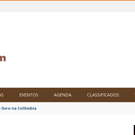
AS
EVENTOS
AGENDA
CLASSIFICADOS
tam o Brasil no XXIV Parlamento Internacional de Escritores, na C