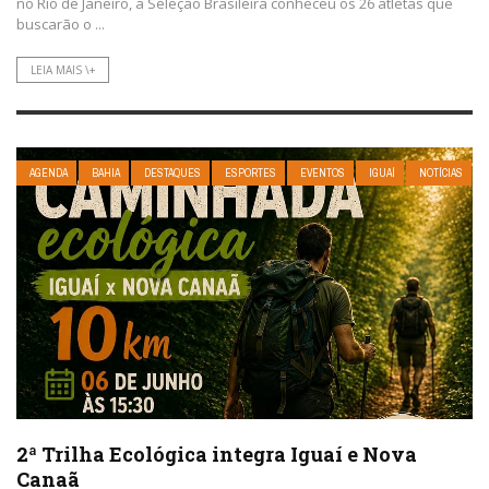
no Rio de Janeiro, a Seleção Brasileira conheceu os 26 atletas que
buscarão o ...
LEIA MAIS \+
AGENDA
BAHIA
DESTAQUES
ESPORTES
EVENTOS
IGUAÍ
NOTÍCIAS
2ª Trilha Ecológica integra Iguaí e Nova
Canaã