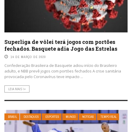
Superliga de vôlei terá jogos com portões
fechados. Basquete adia Jogo das Estrelas
14 DE MARÇO DE 2020
Confederação Brasileira de Basquete adiou início do Brasileiro
adulto, e NBB prevê jogos com portões fechados A crise sanitária
provocada pelo Coronavírus teve impacto ...
LEIA MAIS \+
BRASIL
DESTAQUES
ESPORTES
MUNDO
NOTÍCIAS
TEMPO REAL