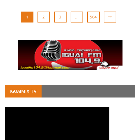
1
2
3
…
584
IGUAÍMIX.TV