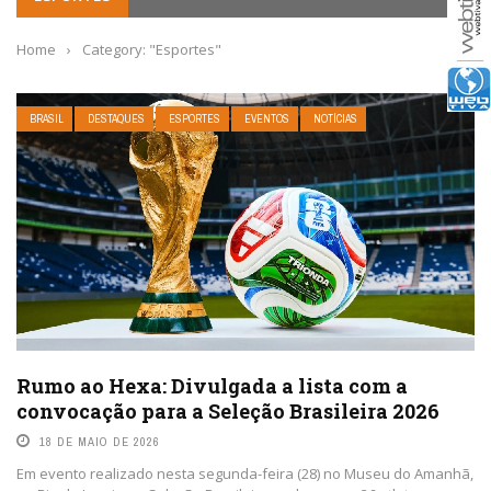
Home
›
Category: "Esportes"
BRASIL
DESTAQUES
ESPORTES
EVENTOS
NOTÍCIAS
Rumo ao Hexa: Divulgada a lista com a
convocação para a Seleção Brasileira 2026
18 DE MAIO DE 2026
Em evento realizado nesta segunda-feira (28) no Museu do Amanhã,