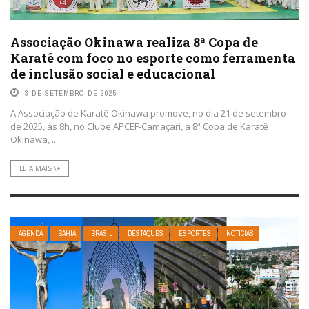
Associação Okinawa realiza 8ª Copa de
Karatê com foco no esporte como ferramenta
de inclusão social e educacional
3 DE SETEMBRO DE 2025
A Associação de Karatê Okinawa promove, no dia 21 de setembro
de 2025, às 8h, no Clube APCEF-Camaçari, a 8ª Copa de Karatê
Okinawa, ...
LEIA MAIS \+
AGENDA
BAHIA
BRASIL
DESTAQUES
ESPORTES
NOTÍCIAS