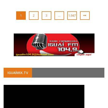
1
2
3
…
1.947
IGUAÍMIX.TV