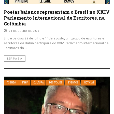
Poetas baianos representam o Brasil no XXIV
Parlamento Internacional de Escritores, na
Colômbia
24 DE JULHO DE 2026
Entre os dias 29 de julho e 1º de agosto, um grupo de escritores e
escritoras da Bahia participará do XXIV Parlamento Internacional de
Escritores da ...
LEIA MAIS \+
AGENDA
BAHIA
CULTURA
DESTAQUES
EVENTOS
NOTÍCIAS