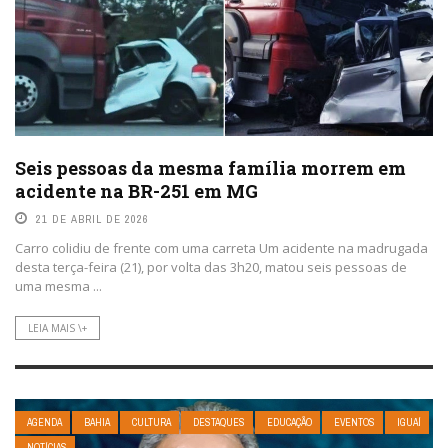
Seis pessoas da mesma família morrem em
acidente na BR-251 em MG
21 DE ABRIL DE 2026
Carro colidiu de frente com uma carreta Um acidente na madrugada
desta terça-feira (21), por volta das 3h20, matou seis pessoas de
uma mesma ...
LEIA MAIS \+
AGENDA
BAHIA
CULTURA
DESTAQUES
EDUCAÇÃO
EVENTOS
IGUAÍ
NOTÍCIAS