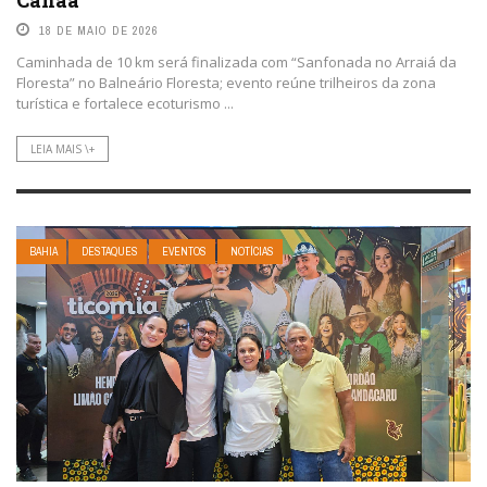
Canaã
18 DE MAIO DE 2026
Caminhada de 10 km será finalizada com “Sanfonada no Arraiá da
Floresta” no Balneário Floresta; evento reúne trilheiros da zona
turística e fortalece ecoturismo ...
LEIA MAIS \+
BAHIA
DESTAQUES
EVENTOS
NOTÍCIAS