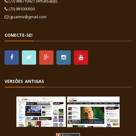
(73) 988710421 (Whatsapp)
(73) 981000930
iguaimix@gmail.com
CONECTE-SE!
VERSÕES ANTIGAS