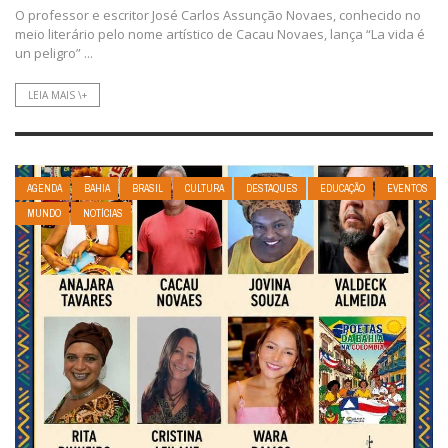
O professor e escritor José Carlos Assunção Novaes, conhecido no
meio literário pelo nome artístico de Cacau Novaes, lança “La vida é
un peligro” ...
LEIA MAIS \+
AGENDA
BAHIA
BRASIL
CULTURA
DESTAQUES
EDUCAÇÃO
EVENTOS
MUNDO
NOTÍCIAS