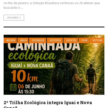
no Rio de Janeiro, a Seleção Brasileira conheceu os 26 atletas que
buscarão o ...
LEIA MAIS \+
AGENDA
BAHIA
DESTAQUES
ESPORTES
EVENTOS
IGUAÍ
NOTÍCIAS
2ª Trilha Ecológica integra Iguaí e Nova