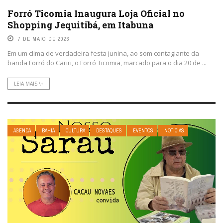
Forró Ticomia Inaugura Loja Oficial no
Shopping Jequitibá, em Itabuna
7 DE MAIO DE 2026
Em um clima de verdadeira festa junina, ao som contagiante da
banda Forró do Cariri, o Forró Ticomia, marcado para o dia 20 de ...
LEIA MAIS \+
AGENDA
BAHIA
CULTURA
DESTAQUES
EVENTOS
NOTÍCIAS