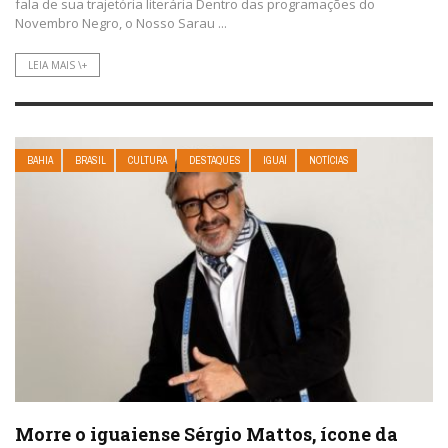
fala de sua trajetória literária Dentro das programações do
Novembro Negro, o Nosso Sarau ...
LEIA MAIS \+
BAHIA
BRASIL
CULTURA
DESTAQUES
IGUAÍ
NOTÍCIAS
Morre o iguaiense Sérgio Mattos, ícone da