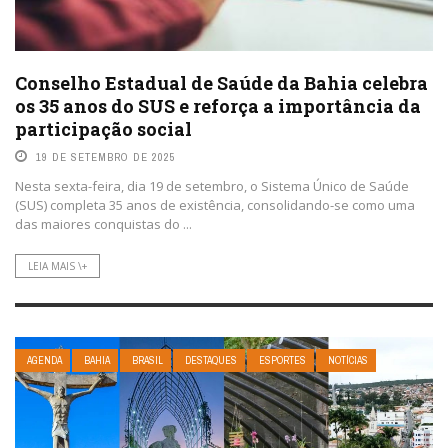
Conselho Estadual de Saúde da Bahia celebra
os 35 anos do SUS e reforça a importância da
participação social
19 DE SETEMBRO DE 2025
Nesta sexta-feira, dia 19 de setembro, o Sistema Único de Saúde
(SUS) completa 35 anos de existência, consolidando-se como uma
das maiores conquistas do ...
LEIA MAIS \+
AGENDA
BAHIA
BRASIL
DESTAQUES
ESPORTES
NOTÍCIAS