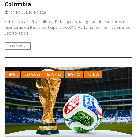
Colômbia
24 DE JULHO DE 2026
Entre os dias 29 de julho e 1º de agosto, um grupo de escritores e
escritoras da Bahia participará do XXIV Parlamento Internacional de
Escritores da ...
LEIA MAIS \+
BRASIL
DESTAQUES
ESPORTES
EVENTOS
NOTÍCIAS