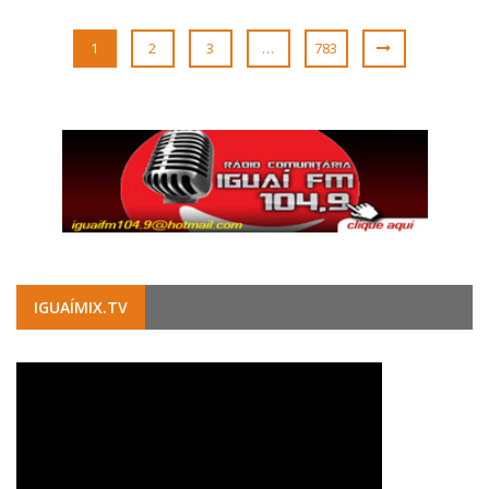
1
2
3
…
783
IGUAÍMIX.TV