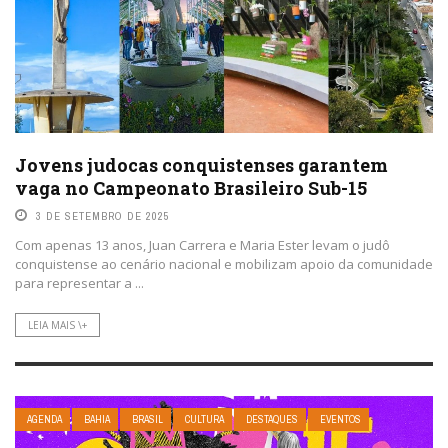
Jovens judocas conquistenses garantem
vaga no Campeonato Brasileiro Sub-15
3 DE SETEMBRO DE 2025
Com apenas 13 anos, Juan Carrera e Maria Ester levam o judô
conquistense ao cenário nacional e mobilizam apoio da comunidade
para representar a ...
LEIA MAIS \+
AGENDA
BAHIA
BRASIL
CULTURA
DESTAQUES
EVENTOS