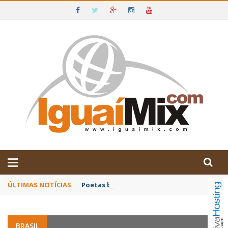
DE IGUAÍ E SUDOESTE DA BAHIA
ÚLTIMAS NOTÍCIAS
Poetas baianos representam o Brasil no XX
BRASIL