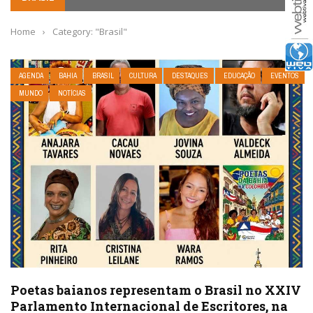
Home
›
Category: "Brasil"
AGENDA
BAHIA
BRASIL
CULTURA
DESTAQUES
EDUCAÇÃO
EVENTOS
MUNDO
NOTÍCIAS
Poetas baianos representam o Brasil no XXIV
Parlamento Internacional de Escritores, na