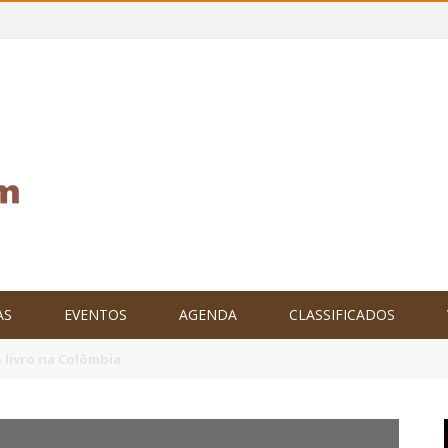
AS
EVENTOS
AGENDA
CLASSIFICADOS
tam o Brasil no XXIV Parlamento Internacional de Escritores, na C