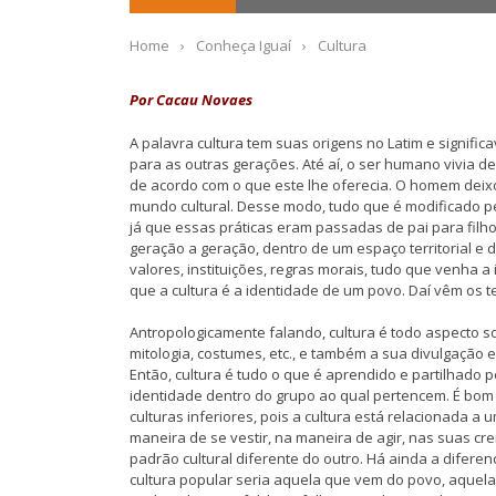
Home
›
Conheça Iguaí
›
Cultura
Por Cacau Novaes
A palavra cultura tem suas origens no Latim e significa
para as outras gerações. Até aí, o ser humano vivia 
de acordo com o que este lhe oferecia. O homem deix
mundo cultural. Desse modo, tudo que é modificado pel
já que essas práticas eram passadas de pai para filh
geração a geração, dentro de um espaço territorial e
valores, instituições, regras morais, tudo que venha 
que a cultura é a identidade de um povo. Daí vêm os te
Antropologicamente falando, cultura é todo aspecto so
mitologia, costumes, etc., e também a sua divulgação
Então, cultura é tudo o que é aprendido e partilhado
identidade dentro do grupo ao qual pertencem. É bo
culturas inferiores, pois a cultura está relacionada 
maneira de se vestir, na maneira de agir, nas suas c
padrão cultural diferente do outro. Há ainda a diferen
cultura popular seria aquela que vem do povo, aquel