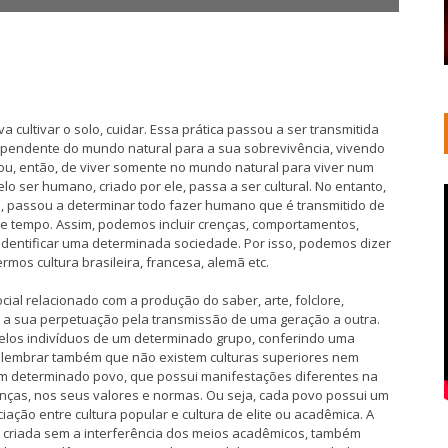
va cultivar o solo, cuidar. Essa prática passou a ser transmitida
dependente do mundo natural para a sua sobrevivência, vivendo
ou, então, de viver somente no mundo natural para viver num
o ser humano, criado por ele, passa a ser cultural. No entanto,
o, passou a determinar todo fazer humano que é transmitido de
 de tempo. Assim, podemos incluir crenças, comportamentos,
a identificar uma determinada sociedade. Por isso, podemos dizer
rmos cultura brasileira, francesa, alemã etc.
cial relacionado com a produção do saber, arte, folclore,
 e a sua perpetuação pela transmissão de uma geração a outra.
 pelos indivíduos de um determinado grupo, conferindo uma
m lembrar também que não existem culturas superiores nem
a um determinado povo, que possui manifestações diferentes na
renças, nos seus valores e normas. Ou seja, cada povo possui um
ciação entre cultura popular e cultura de elite ou acadêmica. A
a criada sem a interferência dos meios acadêmicos, também