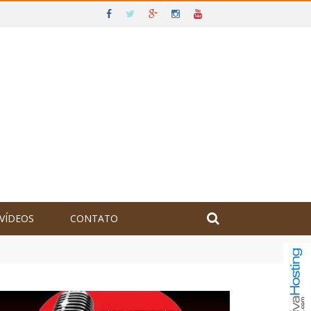
VÍDEOS
CONTATO
olômbia