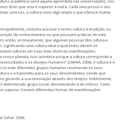
A cultura acadêmica seria aquela aprendida nas universidades, nos
os dizer que uma é superior à outra. Cada uma possui o seu
 mais uma vez, a cultura como algo amplo e que oferece muitas
rincipalmente, costuma associar o termo cultura à erudição, ou
uisição de conhecimentos ou que possuem práticas de vida
zem, então, erroneamente, que algumas pessoas têm cultura e
, significando uma cultura ideal a qual todos devem se
xistem culturas em suas mais diversas manifestações,
o nosso planeta. Isso acontece porque a cultura corresponde a
necessidades e os desejos humanos” (LARAIA, 2006). A cultura é e
o os mais diferentes grupos humanos resolveram os seus
ultura e a transmitiu para os seus descendentes, sendo que
os gerando a sua renovação através dos tempos. Infelizmente,
um determinado grupo social, denominando-a de inferior. Como
nem superior. Existem diferentes formas de manifestações
ge Zahar, 2006;