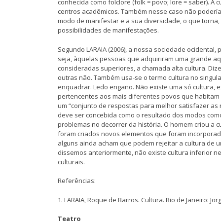
conhecida como folclore (folk = povo; lore = saber). 
centros acadêmicos. Também nesse caso não poderíam
modo de manifestar e a sua diversidade, o que torna,
possibilidades de manifestações.
Segundo LARAIA (2006), a nossa sociedade ocidental, p
seja, àquelas pessoas que adquiriram uma grande aq
consideradas superiores, a chamada alta cultura. Di
outras não. Também usa-se o termo cultura no singular
enquadrar. Ledo engano. Não existe uma só cultura, e
pertencentes aos mais diferentes povos que habitam 
um “conjunto de respostas para melhor satisfazer as 
deve ser concebida como o resultado dos modos com
problemas no decorrer da história. O homem criou a c
foram criados novos elementos que foram incorporad
alguns ainda acham que podem rejeitar a cultura de 
dissemos anteriormente, não existe cultura inferior 
culturais.
Referências:
1. LARAIA, Roque de Barros. Cultura. Rio de Janeiro: Jor
Teatro