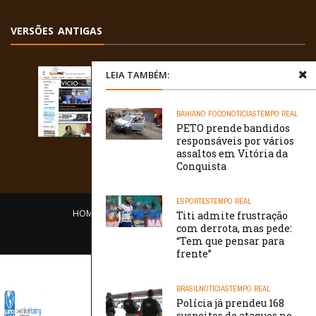
VERSÕES ANTIGAS
LEIA TAMBÉM:
BAHIA
NO FOCO
NOTÍCIAS
TEMPO REAL
PETO prende bandidos
responsáveis por vários
assaltos em Vitória da
Conquista
ESPORTES
TEMPO REAL
HOME
EQUIPE
O PORTAL
CONTATO
Titi admite frustração
com derrota, mas pede:
/// WebtivaHOSTING
“Tem que pensar para
frente”
BRASIL
NOTÍCIAS
TEMPO REAL
Polícia já prendeu 168
suspeitos de ataques no