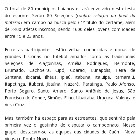
O total de 80 municípios baianos estará envolvido nesta festa
do esporte. Serão 80 Seleções (
confira relação ao final da
matéria
) em campo na busca pelo 61º título do certame, além
de 2400 atletas inscritos, sendo 1600 deles jovens com idades
entre 15 e 23 anos.
Entre as participantes estão velhas conhecidas e donas de
grandes histórias no futebol amador como as tradicionais
Seleções de Alagoinhas, Amélia Rodrigues, Belmonte,
Brumado, Cachoeira, Cipó, Coaraci, Eunápolis, Feira de
Santana, Ibicaraí, Ilhéus, Ipiaú, Itabuna, Itajuípe, Itamarajú,
Itapetinga, Ituberá, Jitaúna, Nazaré, Paratinga, Paulo Afonso,
Porto Seguro, Santo Amaro, Santo Antônio de Jesus, São
Francisco do Conde, Simões Filho, Ubaitaba, Uruçuca, Valença e
Vera Cruz.
Mas, também há espaço para as estreantes, que sentirão pela
primeira vez o gostinho de disputar o campeonato. Nesse
grupo, destacam-se as equipes das cidades de Caém, Nova
Viçosa e Ponto Novo.