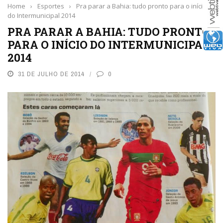
Home
›
Esportes
›
Pra parar a Bahia: tudo pronto para o início
do Intermunicipal 2014
PRA PARAR A BAHIA: TUDO PRONTO
PARA O INÍCIO DO INTERMUNICIPAL
2014
31 DE JULHO DE 2014
0