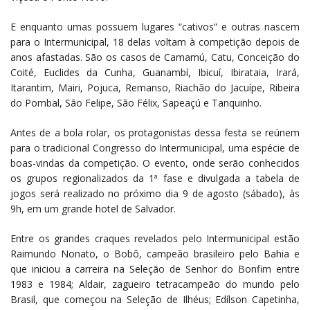
E enquanto umas possuem lugares “cativos” e outras nascem
para o Intermunicipal, 18 delas voltam à competição depois de
anos afastadas. São os casos de Camamú, Catu, Conceição do
Coité, Euclides da Cunha, Guanambí, Ibicuí, Ibirataia, Irará,
Itarantim, Mairi, Pojuca, Remanso, Riachão do Jacuípe, Ribeira
do Pombal, São Felipe, São Félix, Sapeaçú e Tanquinho.
Antes de a bola rolar, os protagonistas dessa festa se reúnem
para o tradicional Congresso do Intermunicipal, uma espécie de
boas-vindas da competição. O evento, onde serão conhecidos
os grupos regionalizados da 1ª fase e divulgada a tabela de
jogos será realizado no próximo dia 9 de agosto (sábado), às
9h, em um grande hotel de Salvador.
Entre os grandes craques revelados pelo Intermunicipal estão
Raimundo Nonato, o Bobô, campeão brasileiro pelo Bahia e
que iniciou a carreira na Seleção de Senhor do Bonfim entre
1983 e 1984; Aldair, zagueiro tetracampeão do mundo pelo
Brasil, que começou na Seleção de Ilhéus; Edílson Capetinha,