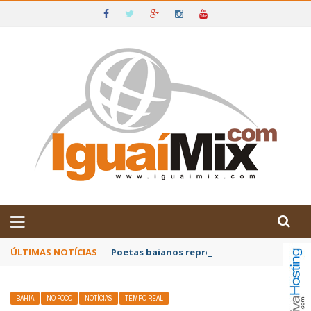
DE IGUAÍ E SUDOESTE DA BAHIA
ÚLTIMAS NOTÍCIAS
Poetas baianos representam o Brasil no XX
BAHIA
NO FOCO
NOTÍCIAS
TEMPO REAL