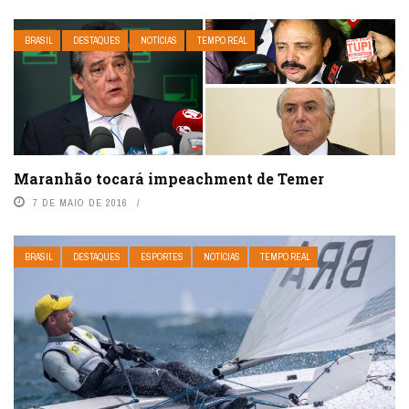
BRASIL
DESTAQUES
NOTÍCIAS
TEMPO REAL
Maranhão tocará impeachment de Temer
7 DE MAIO DE 2016
BRASIL
DESTAQUES
ESPORTES
NOTÍCIAS
TEMPO REAL