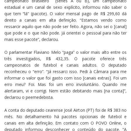
campeonato brasileiro (séries A ou B), um campeonato
estadual e um canal de sexo explícito, informou não saber o
que tem “lá” (pacote). O valor mensal pago de R$ 299,60 dá
direito a canais em alta definição. “Estamos vendo como
ressarcir aquilo que não pode ser feito. Agora, não sei o [canal]
que pode e o que não pode. Já orientei o pessoal para não ter
mais esse pacote”, declarou.
O parlamentar Flaviano Melo “paga” o valor mais alto entre os
três investigados, R$ 432,35. O pacote oferece três
campeonatos de futebol e canais adultos. O deputado
reconheceu o “erro”. “Já ressarci isso. Pedi à Câmara para me
informar o valor que foi gasto com isso [canais extras]. Foi um
erro meu? Foi. Mas foi um erro involuntário. Quando me
alertaram, vi e corrigi. Nem estão debitando mais [na conta]”,
declarou o peemedebista.
A conta do deputado cearense José Airton (PT) foi de R$ 383 no
mês. No detalhamento há pacotes opcionais de futebol e
canais em alta definição. Em contato com O POVO Online, o
deputado informou desconhecer o conteúdo do pacote. “A