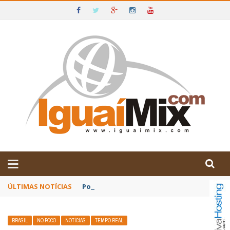
DE IGUAÍ E SUDOESTE DA BAHIA
ÚLTIMAS NOTÍCIAS
Poetas baianos representam o Brasil no XX
BRASIL
NO FOCO
NOTÍCIAS
TEMPO REAL