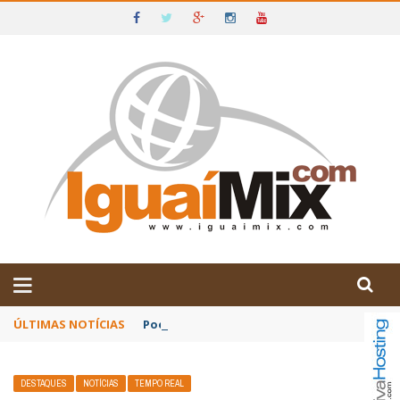
DE IGUAÍ E SUDOESTE DA BAHIA
ÚLTIMAS NOTÍCIAS
Poetas baianos representam o Brasil no XX
DESTAQUES
NOTÍCIAS
TEMPO REAL