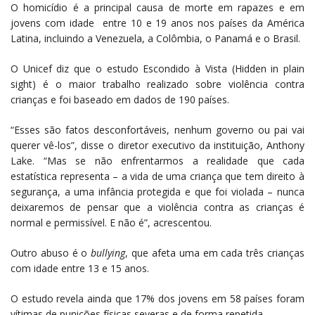
O homicídio é a principal causa de morte em rapazes e em
jovens com idade entre 10 e 19 anos nos países da América
Latina, incluindo a Venezuela, a Colômbia, o Panamá e o Brasil.
O Unicef diz que o estudo Escondido à Vista (Hidden in plain
sight) é o maior trabalho realizado sobre violência contra
crianças e foi baseado em dados de 190 países.
“Esses são fatos desconfortáveis, nenhum governo ou pai vai
querer vê-los”, disse o diretor executivo da instituição, Anthony
Lake. “Mas se não enfrentarmos a realidade que cada
estatística representa – a vida de uma criança que tem direito à
segurança, a uma infância protegida e que foi violada – nunca
deixaremos de pensar que a violência contra as crianças é
normal e permissível. E não é”, acrescentou.
Outro abuso é o
bullying
, que afeta uma em cada três crianças
com idade entre 13 e 15 anos.
O estudo revela ainda que 17% dos jovens em 58 países foram
vítimas de punições físicas severas e de forma repetida.