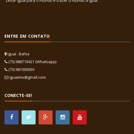
“Levar Iguaí para o mundo e trazer o mundo a Iguaí”.
ENTRE EM CONTATO
Iguaí . Bahia
(73) 988710421 (Whatsapp)
(73) 981000930
iguaimix@gmail.com
CONECTE-SE!