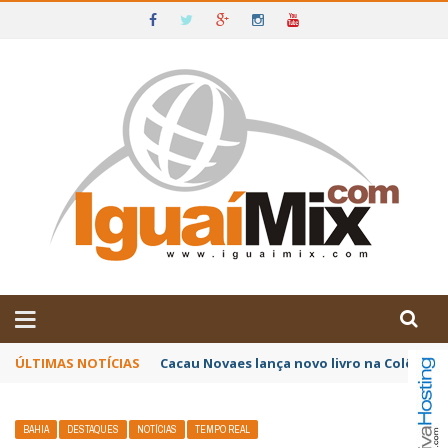
DE IGUAÍ E SUDOESTE DA BAHIA
ÚLTIMAS NOTÍCIAS
Poetas baianos representam o Brasil no XX
BAHIA
DESTAQUES
NOTÍCIAS
TEMPO REAL