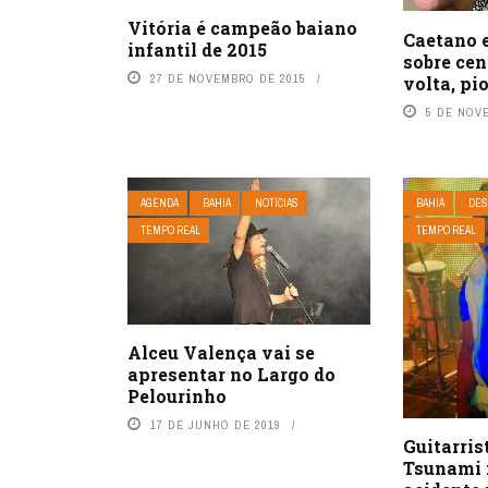
Vitória é campeão baiano
Caetano e
infantil de 2015
sobre cen
27 DE NOVEMBRO DE 2015
volta, pi
5 DE NOV
AGENDA
BAHIA
NOTÍCIAS
BAHIA
DES
TEMPO REAL
TEMPO REAL
Alceu Valença vai se
apresentar no Largo do
Pelourinho
17 DE JUNHO DE 2019
Guitarris
Tsunami 