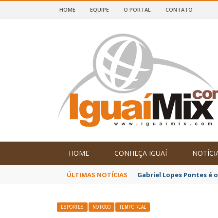
HOME
EQUIPE
O PORTAL
CONTATO
DE IGUAÍ E SUDOESTE DA BAHIA
HOME
CONHEÇA IGUAÍ
NOTÍCI
ÚLTIMAS NOTÍCIAS
Gabriel Lopes Pontes é 
ESPORTES
NO FOCO
TEMPO REAL