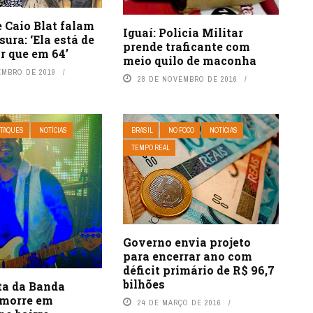
 Caio Blat falam
Iguaí: Policia Militar
sura: ‘Ela está de
prende traficante com
or que em 64’
meio quilo de maconha
EMBRO DE 2019
28 DE NOVEMBRO DE 2016
TAQUES
NOTÍCIAS
BRASIL
NO FOCO
NOTÍCIAS
TEMPO REAL
Governo envia projeto
para encerrar ano com
déficit primário de R$ 96,7
bilhões
ta da Banda
morre em
24 DE MARÇO DE 2016