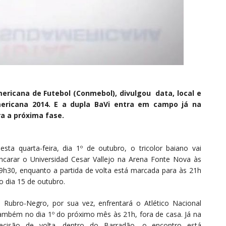
mericana de Futebol (Conmebol), divulgou data, local e
mericana 2014. E a dupla BaVi entra em campo já na
a a próxima fase.
esta quarta-feira, dia 1º de outubro, o tricolor baiano vai
ncarar o Universidad Cesar Vallejo na Arena Fonte Nova às
9h30, enquanto a partida de volta está marcada para às 21h
o dia 15 de outubro.
 Rubro-Negro, por sua vez, enfrentará o Atlético Nacional
ambém no dia 1º do próximo mês às 21h, fora de casa. Já na
ecisão de volta, dentro do Barradão, o encontro está