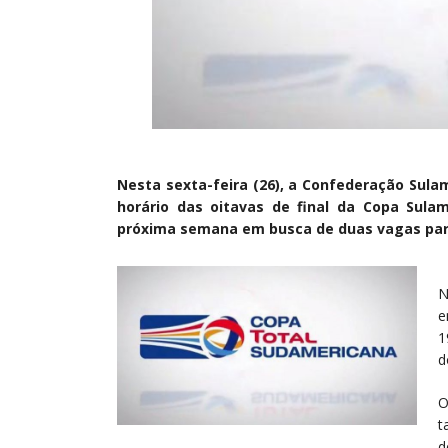
Nesta sexta-feira (26), a Confederação Sula
horário das oitavas de final da Copa Sula
próxima semana em busca de duas vagas par
N
e
1
d
O
t
d