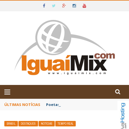
DE IGUAÍ E SUDOESTE DA BAHIA
ÚLTIMAS NOTÍCIAS
Poetas baianos representam o Brasil no XX
BRASIL
DESTAQUES
NOTÍCIAS
TEMPO REAL