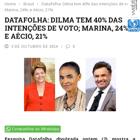
Home
›
Brasil
›
Datafolha: Dilma tem 40% das intenções de voto;
Marina, 24%; e Aécio, 21%
DATAFOLHA: DILMA TEM 40% DAS
INTENÇÕES DE VOTO; MARINA, 24%;
E AÉCIO, 21%
3 DE OUTUBRO DE 2014
0
Compartilhe no WhatsApp
Pesquisa Datafolha divulgada ontem (2) mostra a