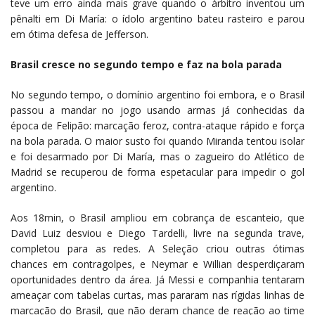
teve um erro ainda mais grave quando o árbitro inventou um
pênalti em Di María: o ídolo argentino bateu rasteiro e parou
em ótima defesa de Jefferson.
Brasil cresce no segundo tempo e faz na bola parada
No segundo tempo, o domínio argentino foi embora, e o Brasil
passou a mandar no jogo usando armas já conhecidas da
época de Felipão: marcação feroz, contra-ataque rápido e força
na bola parada. O maior susto foi quando Miranda tentou isolar
e foi desarmado por Di María, mas o zagueiro do Atlético de
Madrid se recuperou de forma espetacular para impedir o gol
argentino.
Aos 18min, o Brasil ampliou em cobrança de escanteio, que
David Luiz desviou e Diego Tardelli, livre na segunda trave,
completou para as redes. A Seleção criou outras ótimas
chances em contragolpes, e Neymar e Willian desperdiçaram
oportunidades dentro da área. Já Messi e companhia tentaram
ameaçar com tabelas curtas, mas pararam nas rígidas linhas de
marcação do Brasil, que não deram chance de reação ao time