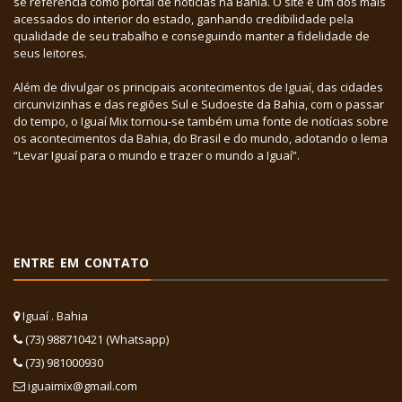
se referência como portal de notícias na Bahia. O site é um dos mais
acessados do interior do estado, ganhando credibilidade pela
qualidade de seu trabalho e conseguindo manter a fidelidade de
seus leitores.
Além de divulgar os principais acontecimentos de Iguaí, das cidades
circunvizinhas e das regiões Sul e Sudoeste da Bahia, com o passar
do tempo, o Iguaí Mix tornou-se também uma fonte de notícias sobre
os acontecimentos da Bahia, do Brasil e do mundo, adotando o lema
“Levar Iguaí para o mundo e trazer o mundo a Iguaí”.
ENTRE EM CONTATO
Iguaí . Bahia
(73) 988710421 (Whatsapp)
(73) 981000930
iguaimix@gmail.com