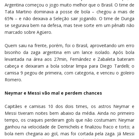
Argentina começou o jogo muito melhor que o Brasil. O time de
Tata Martino dominava a posse de bola – chegou a mais de
65% – e não deixava a Seleção sair jogando. O time de Dunga
se segurava bem na defesa, mas teve sorte em um pênalti não
marcado sobre Agüero.
Quem saiu na frente, porém, foi o Brasil, aproveitando um erro
bisonho da zaga argentina em um lance isolado. Após bola
levantada na área aos 27min, Fernández e Zabaleta bateram
cabeça e deixaram a bola sobrar limpa para Diego Tardelli; o
camisa 9 pegou de primeira, com categoria, e venceu o goleiro
Romero.
Neymar e Messi vão mal e perdem chances
Capitães e camisas 10 dos dois times, os astros Neymar e
Messi tiveram noites bem abaixo da média. Ainda no primeiro
tempo, os craques perderam gols que não costumam: Neymar
ganhou na velocidade de Demichelis e finalizou fraco e torto; a
bola nem chegaria ao gol, mas foi cortada pela zaga. Já Messi