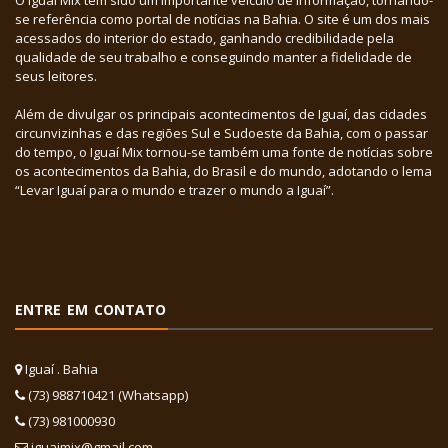
O Iguaí Mix tem sido um importante veículo de informação, tornando-
se referência como portal de notícias na Bahia. O site é um dos mais
acessados do interior do estado, ganhando credibilidade pela
qualidade de seu trabalho e conseguindo manter a fidelidade de
seus leitores.
Além de divulgar os principais acontecimentos de Iguaí, das cidades
circunvizinhas e das regiões Sul e Sudoeste da Bahia, com o passar
do tempo, o Iguaí Mix tornou-se também uma fonte de notícias sobre
os acontecimentos da Bahia, do Brasil e do mundo, adotando o lema
“Levar Iguaí para o mundo e trazer o mundo a Iguaí”.
ENTRE EM CONTATO
Iguaí . Bahia
(73) 988710421 (Whatsapp)
(73) 981000930
iguaimix@gmail.com