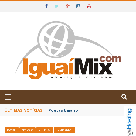
DE IGUAÍ E SUDOESTE DA BAHIA
ÚLTIMAS NOTÍCIAS
Poetas baianos representam o Brasil no XX
BRASIL
NO FOCO
NOTÍCIAS
TEMPO REAL