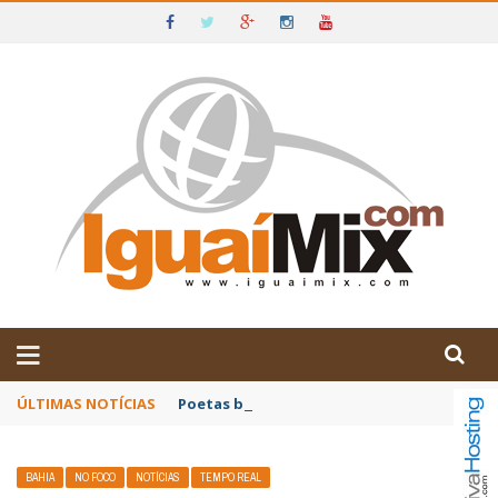
DE IGUAÍ E SUDOESTE DA BAHIA
ÚLTIMAS NOTÍCIAS
Poetas baianos representam o Brasil no XX
BAHIA
NO FOCO
NOTÍCIAS
TEMPO REAL