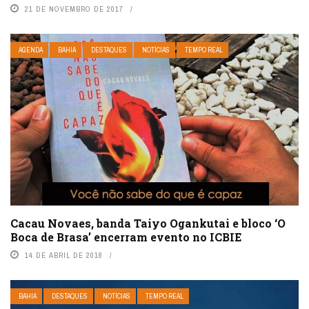
21 DE NOVEMBRO DE 2017
AGENDA
BAHIA
DESTAQUES
NOTÍCIAS
TEMPO REAL
Cacau Novaes, banda Taiyo Ogankutai e bloco ‘O
Boca de Brasa’ encerram evento no ICBIE
14 DE ABRIL DE 2018
BAHIA
DESTAQUES
NOTÍCIAS
TEMPO REAL