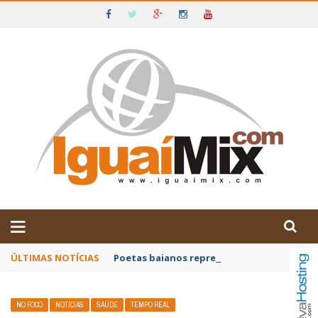
DE IGUAÍ E SUDOESTE DA BAHIA
ÚLTIMAS NOTÍCIAS
Poetas baianos representam o Brasil no XX
NO FOCO
NOTÍCIAS
SAÚDE
TEMPO REAL