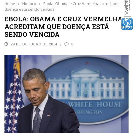
Home
›
No foco
›
Ebola: Obama e Cruz Vermelha acreditam que
doença está sendo vencida
EBOLA: OBAMA E CRUZ VERMELHA
ACREDITAM QUE DOENÇA ESTÁ
SENDO VENCIDA
29 DE OUTUBRO DE 2014
0