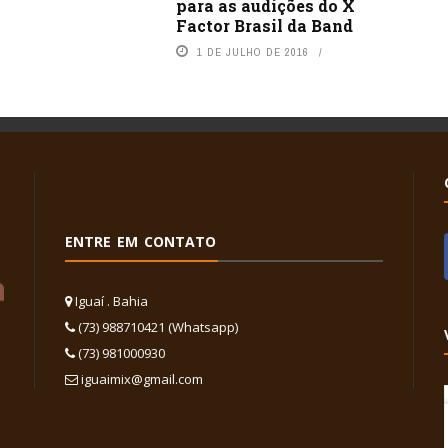
para as audições do X
Factor Brasil da Band
1 DE JULHO DE 2016
ENTRE EM CONTATO
Iguaí . Bahia
(73) 988710421 (Whatsapp)
(73) 981000930
iguaimix@gmail.com