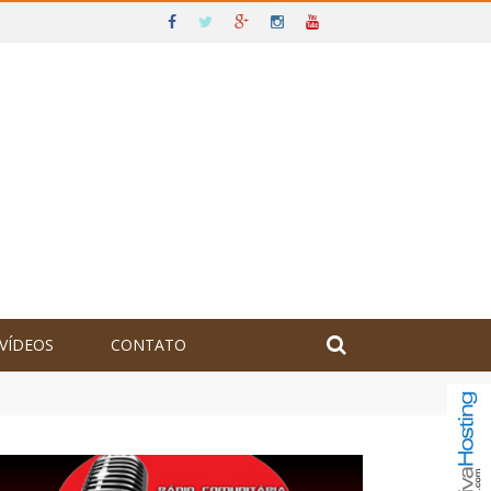
VÍDEOS
CONTATO
olômbia