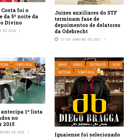
 Costa foi o
Juízes auxiliares do STF
e da 5ª noite da
terminam fase de
o Divino
depoimentos de delatores
da Odebrecht
O DE 2016
27 DE JANEIRO DE 2017
TÍCIAS
TEMPO REAL
BAHIA
BRASIL
DESTAQUES
IGUAÍ
NOTÍCIAS
TEMPO REAL
ntecipa 1ª lista
ados no
r 2015
REIRO DE 2015
Iguaiense foi selecionado