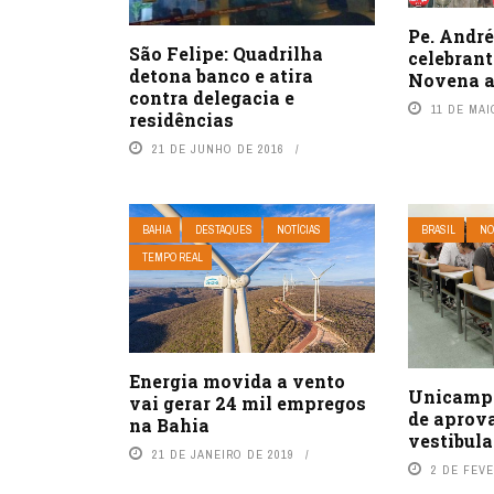
Pe. André
São Felipe: Quadrilha
celebrant
detona banco e atira
Novena a
contra delegacia e
11 DE MAI
residências
21 DE JUNHO DE 2016
BAHIA
DESTAQUES
NOTÍCIAS
BRASIL
NO
TEMPO REAL
Energia movida a vento
Unicamp a
vai gerar 24 mil empregos
de aprov
na Bahia
vestibula
21 DE JANEIRO DE 2019
2 DE FEVE