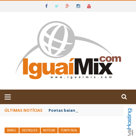
DE IGUAÍ E SUDOESTE DA BAHIA
ÚLTIMAS NOTÍCIAS
Poetas baianos representam o Brasil no XX
BRASIL
DESTAQUES
NOTÍCIAS
TEMPO REAL