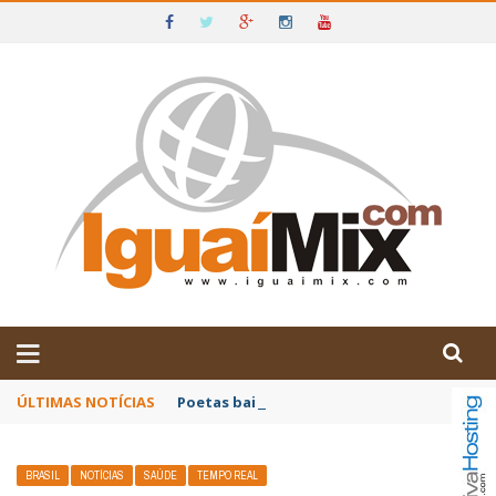
DE IGUAÍ E SUDOESTE DA BAHIA
ÚLTIMAS NOTÍCIAS
Poetas baianos representam o Brasil no XX
BRASIL
NOTÍCIAS
SAÚDE
TEMPO REAL