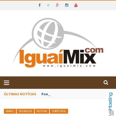
DE IGUAÍ E SUDOESTE DA BAHIA
ÚLTIMAS NOTÍCIAS
Poetas baianos representam o Brasil no XX
BRASIL
DESTAQUES
NOTÍCIAS
TEMPO REAL