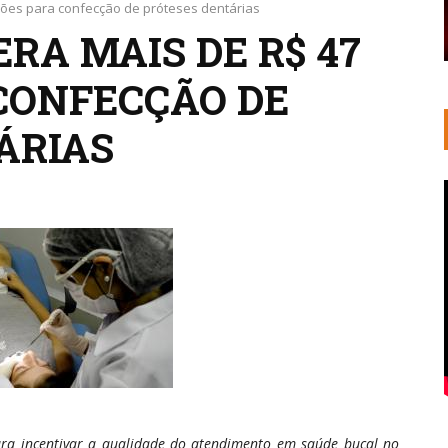
lhões para confecção de próteses dentárias
ERA MAIS DE R$ 47
CONFECÇÃO DE
ÁRIAS
ra incentivar a qualidade do atendimento em saúde bucal no