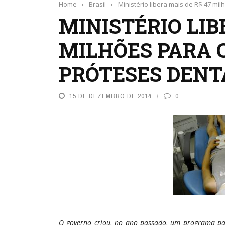
Home
›
Brasil
›
Ministério libera mais de R$ 47 mi
MINISTÉRIO LIB
MILHÕES PARA 
PRÓTESES DENT
15 DE DEZEMBRO DE 2014
0
O governo criou, no ano passado, um programa pa