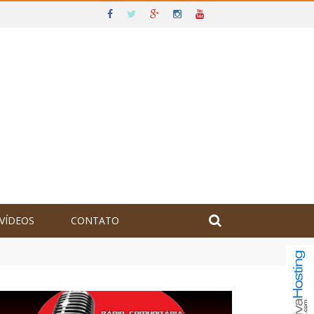
VÍDEOS
CONTATO
olômbia