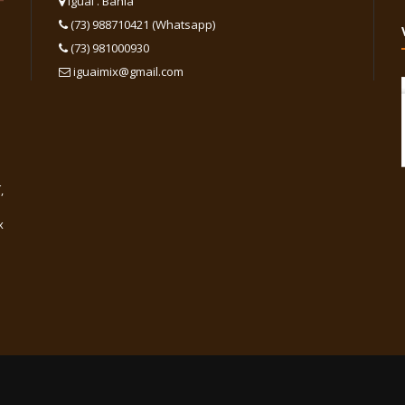
Iguaí . Bahia
(73) 988710421 (Whatsapp)
(73) 981000930
iguaimix@gmail.com
,
x