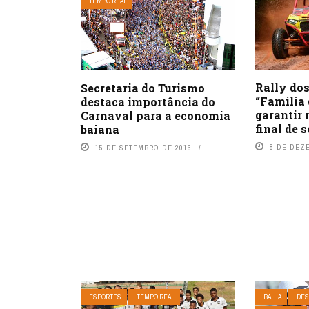
TEMPO REAL
Rally do
Secretaria do Turismo
“Família 
destaca importância do
garantir 
Carnaval para a economia
final de
baiana
8 DE DEZ
15 DE SETEMBRO DE 2016
ESPORTES
TEMPO REAL
BAHIA
DES