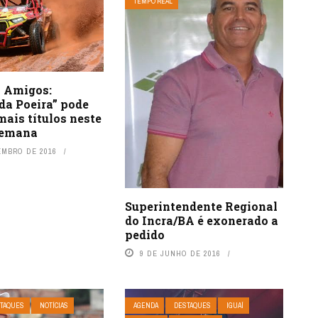
TEMPO REAL
s Amigos:
da Poeira” pode
mais títulos neste
 semana
EMBRO DE 2016
Superintendente Regional
do Incra/BA é exonerado a
pedido
9 DE JUNHO DE 2016
TAQUES
NOTÍCIAS
AGENDA
DESTAQUES
IGUAÍ