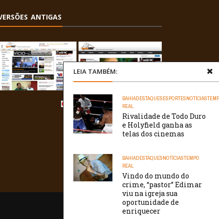
VERSÕES ANTIGAS
LEIA TAMBÉM:
BAHIA
DESTAQUES
ESPORTES
NOTÍCIAS
TEM
REAL
Rivalidade de Todo Duro
e Holyfield ganha as
telas dos cinemas
BAHIA
DESTAQUES
NOTÍCIAS
TEMPO
REAL
Vindo do mundo do
crime, “pastor” Edimar
viu na igreja sua
oportunidade de
/// WebtivaHOSTING
enriquecer