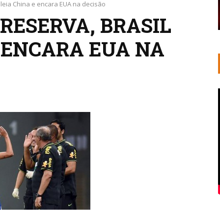
oleia China e encara EUA na decisão
RESERVA, BRASIL
E ENCARA EUA NA