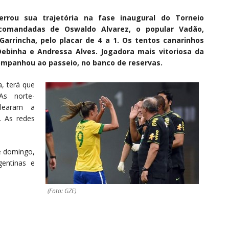
cerrou sua trajetória na fase inaugural do Torneio
s comandadas de Oswaldo Alvarez, o popular Vadão,
arrincha, pelo placar de 4 a 1. Os tentos canarinhos
ebinha e Andressa Alves. Jogadora mais vitoriosa da
mpanhou ao passeio, no banco de reservas.
a, terá que
As norte-
olearam a
. As redes
te domingo,
gentinas e
(Foto: GZE)