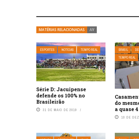
MATÉRIAS RELACIONADAS
///
ESPORTES
NOTÍCIAS
TEMPO REAL
BRASIL
DE
TEMPO REAL
Série D: Jacuipense
defende os 100% no
Casament
Brasileirão
do mesmo
a quase 4
31 DE MAIO DE 2019
10 DE DE