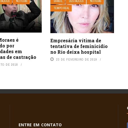
TAQUES
NOTÍCIAS
BRASIL
DESTAQUES
NOTÍCIAS
TEMPO REAL
Moraes é
Empresária vítima de
do por
tentativa de feminicídio
idades em
no Rio deixa hospital
s de castração
23 DE FEVEREIRO DE 2019
STO DE 2018
ENTRE EM CONTATO