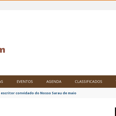
AS
EVENTOS
AGENDA
CLASSIFICADOS
ndicato, profissionais da educação de Iguaí decretam mobilização