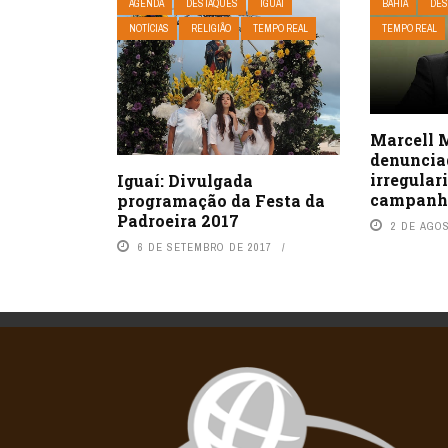
AGENDA
DESTAQUES
IGUAÍ
BAHIA
DES
NOTÍCIAS
RELIGIÃO
TEMPO REAL
TEMPO REAL
Marcell 
denuncia
irregular
Iguaí: Divulgada
campanha
programação da Festa da
Padroeira 2017
2 DE AGO
6 DE SETEMBRO DE 2017