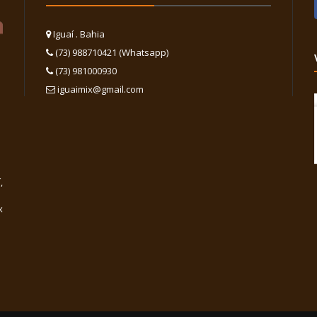
Iguaí . Bahia
(73) 988710421 (Whatsapp)
(73) 981000930
iguaimix@gmail.com
,
x