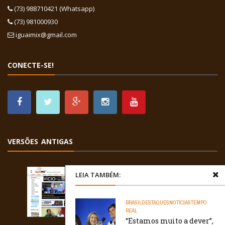
(73) 988710421 (Whatsapp)
(73) 981000930
iguaimix@gmail.com
CONECTE-SE!
VERSÕES ANTIGAS
LEIA TAMBÉM:
BRASIL
DESTAQUES
NOTÍCIAS
TEMPO
REAL
“Estamos muito a dever”,