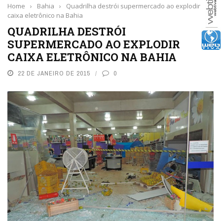
Home
›
Bahia
›
Quadrilha destrói supermercado ao explodir
caixa eletrônico na Bahia
QUADRILHA DESTRÓI
SUPERMERCADO AO EXPLODIR
CAIXA ELETRÔNICO NA BAHIA
22 DE JANEIRO DE 2015
0