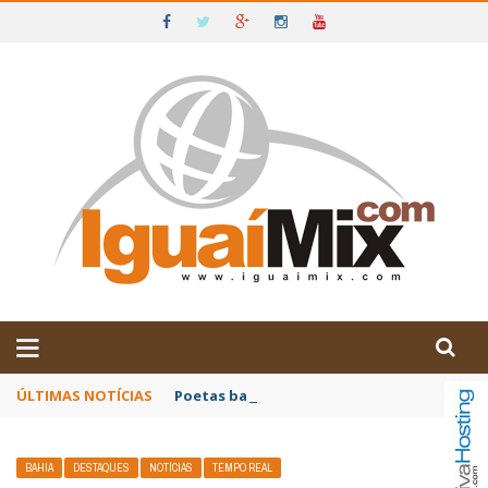
DE IGUAÍ E SUDOESTE DA BAHIA
ÚLTIMAS NOTÍCIAS
Poetas baianos representam o Brasil no XX
BAHIA
DESTAQUES
NOTÍCIAS
TEMPO REAL