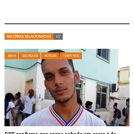
MATÉRIAS RELACIONADAS
///
BAHIA
DESTAQUES
NOTÍCIAS
TEMPO REAL
DPT confirma que corpo achado em carro é de