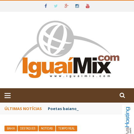
DE IGUAÍ E SUDOESTE DA BAHIA
ÚLTIMAS NOTÍCIAS
Poetas baianos representam o Brasil no XX
BAHIA
DESTAQUES
NOTÍCIAS
TEMPO REAL