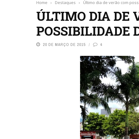
Home
›
Destaques
›
Último dia de verão com poss
ÚLTIMO DIA DE
POSSIBILIDADE 
20 DE MARÇO DE 2015
4