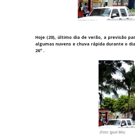
Hoje (20), último dia de verão, a previsão 
algumas nuvens e chuva rápida durante o dia
26° .
(Foto: Iguaí Mix)