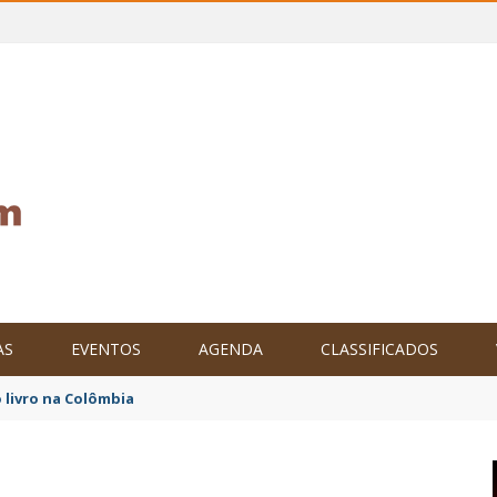
AS
EVENTOS
AGENDA
CLASSIFICADOS
tam o Brasil no XXIV Parlamento Internacional de Escritores, na C