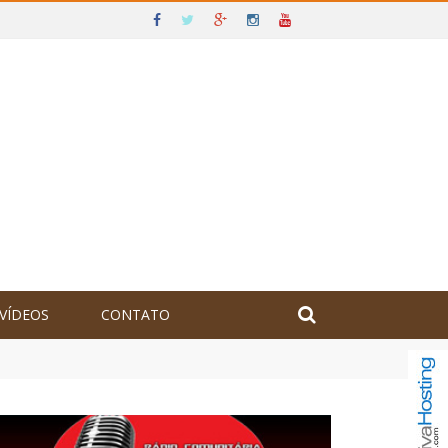
VÍDEOS
CONTATO
olômbia