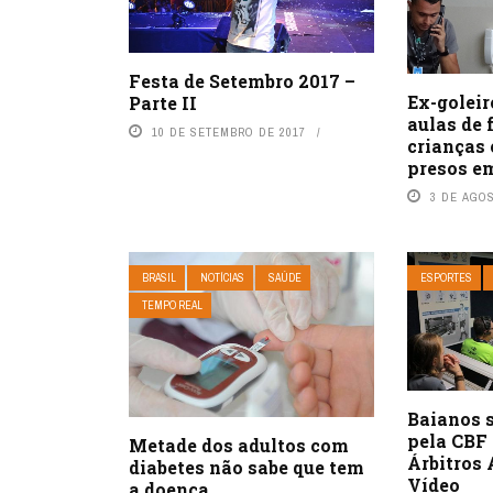
Festa de Setembro 2017 –
Ex-goleir
Parte II
aulas de 
10 DE SETEMBRO DE 2017
crianças 
presos e
3 DE AGO
BRASIL
NOTÍCIAS
SAÚDE
ESPORTES
TEMPO REAL
Baianos 
pela CBF 
Metade dos adultos com
Árbitros 
diabetes não sabe que tem
Vídeo
a doença