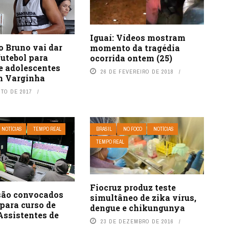
Iguaí: Vídeos mostram
o Bruno vai dar
momento da tragédia
futebol para
ocorrida ontem (25)
e adolescentes
26 DE FEVEREIRO DE 2018
m Varginha
STO DE 2017
NOTÍCIAS
TEMPO REAL
BRASIL
NO FOCO
NOTÍCIAS
TEMPO REAL
Fiocruz produz teste
são convocados
simultâneo de zika vírus,
para curso de
dengue e chikungunya
Assistentes de
23 DE DEZEMBRO DE 2016