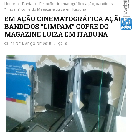
Home
›
Bahia
›
Em ação cinematográfica ação, bandidos
“limpam” cofre do Magazine Luiza em Itabuna
EM AÇÃO CINEMATOGRÁFICA AÇÃO,
BANDIDOS “LIMPAM” COFRE DO
MAGAZINE LUIZA EM ITABUNA
21 DE MARÇO DE 2015
0