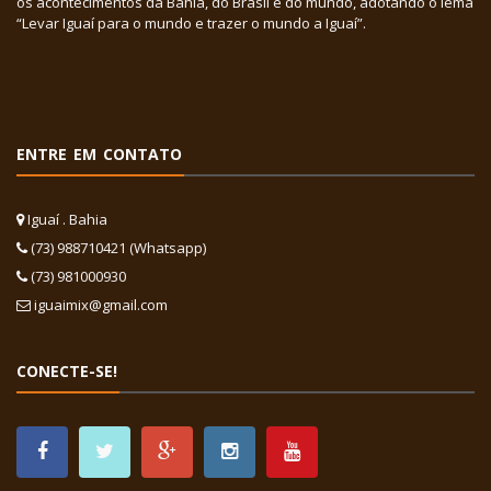
os acontecimentos da Bahia, do Brasil e do mundo, adotando o lema
“Levar Iguaí para o mundo e trazer o mundo a Iguaí”.
ENTRE EM CONTATO
Iguaí . Bahia
(73) 988710421 (Whatsapp)
(73) 981000930
iguaimix@gmail.com
CONECTE-SE!