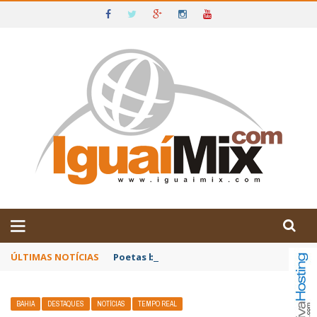
DE IGUAÍ E SUDOESTE DA BAHIA
ÚLTIMAS NOTÍCIAS
Poetas baianos representam o Brasil no XX
BAHIA
DESTAQUES
NOTÍCIAS
TEMPO REAL