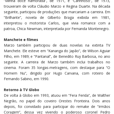
“Minha doce namorada”, de 1971, e “Carinhoso”, de 1973,
trouxeram de volta Cláudio Marzo e Regina Duarte. Na década
seguinte, participou de produções que marcariam a carreira. Em
“Brilhante”, novela de Gilberto Braga exibida em 1981,
interpretou o motorista Carlos, que vivia romance com a
patroa, Chica Newman, interpretada por Fernanda Montenegro.
Manchete e filmes
Marzo também participou de duas novelas na extinta TV
Manchete. Ele esteve em “Kananga do Japão”, de Wilson Aguiar
Filho, em 1989; e “Pantanal”, de Benedito Ruy Barbosa, no ano
seguinte. A carreira de Marzo também inclui trabalhos no
cinema. Foram 35 longas-metragens, com destaque para “O
Homem Nu”, dirigido por Hugo Carvana, com roteiro de
Fernando Sabino, em 1990.
Retorno à TV Globo
De volta à Globo em 1993, atuou em “Fera Ferida”, de Walther
Negrão, no papel do coveiro Orestes Fronteira. Dois anos
depois, foi convidado para participar do remake de “Irmãos
Coragem”, dessa vez vivendo o poderoso coronel Pedro