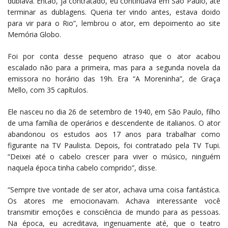
dublava. Então, já contratado, eu continuava em São Paulo, até
terminar as dublagens. Queria ter vindo antes, estava doido
para vir para o Rio”, lembrou o ator, em depoimento ao site
Memória Globo.
Foi por conta desse pequeno atraso que o ator acabou
escalado não para a primeira, mas para a segunda novela da
emissora no horário das 19h. Era “A Moreninha”, de Graça
Mello, com 35 capítulos.
Ele nasceu no dia 26 de setembro de 1940, em São Paulo, filho
de uma família de operários e descendente de italianos. O ator
abandonou os estudos aos 17 anos para trabalhar como
figurante na TV Paulista. Depois, foi contratado pela TV Tupi.
“Deixei até o cabelo crescer para viver o músico, ninguém
naquela época tinha cabelo comprido”, disse.
“Sempre tive vontade de ser ator, achava uma coisa fantástica.
Os atores me emocionavam. Achava interessante você
transmitir emoções e consciência de mundo para as pessoas.
Na época, eu acreditava, ingenuamente até, que o teatro