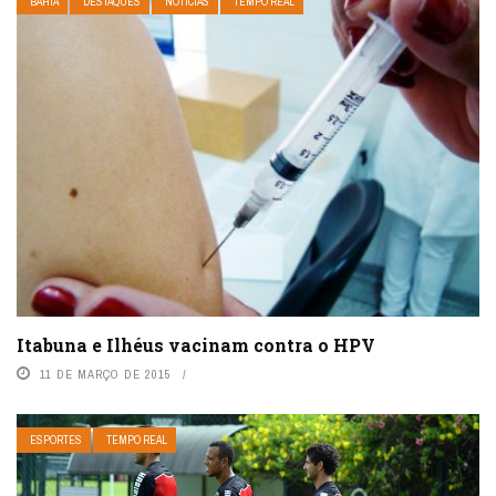
BAHIA
DESTAQUES
NOTÍCIAS
TEMPO REAL
Itabuna e Ilhéus vacinam contra o HPV
11 DE MARÇO DE 2015
ESPORTES
TEMPO REAL