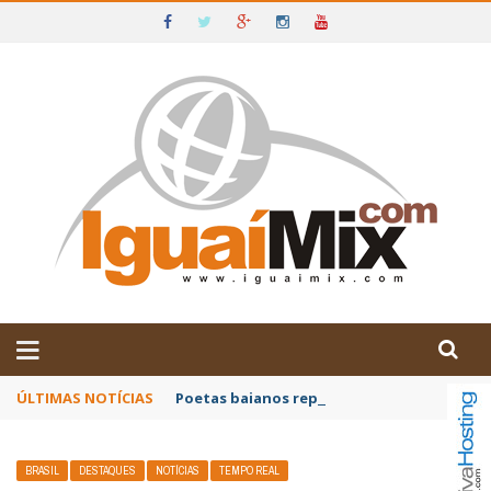
DE IGUAÍ E SUDOESTE DA BAHIA
ÚLTIMAS NOTÍCIAS
Poetas baianos representam o Brasil no XX
BRASIL
DESTAQUES
NOTÍCIAS
TEMPO REAL