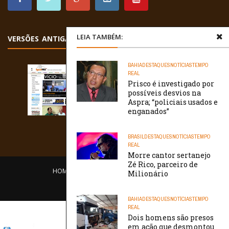
LEIA TAMBÉM:
VERSÕES ANTIGAS
BAHIA
DESTAQUES
NOTÍCIAS
TEMPO
REAL
Prisco é investigado por
possíveis desvios na
Aspra; “policiais usados e
enganados”
BRASIL
DESTAQUES
NOTÍCIAS
TEMPO
REAL
Morre cantor sertanejo
Zé Rico, parceiro de
HOME
EQUIPE
O PORTAL
CONTATO
Milionário
/// WebtivaHOSTING
BAHIA
DESTAQUES
NOTÍCIAS
TEMPO
REAL
Dois homens são presos
em ação que desmontou