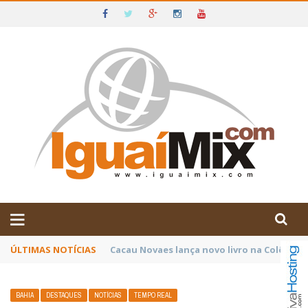
DE IGUAÍ E SUDOESTE DA BAHIA
ÚLTIMAS NOTÍCIAS
Poetas baianos representam o Brasil no XX
BAHIA
DESTAQUES
NOTÍCIAS
TEMPO REAL