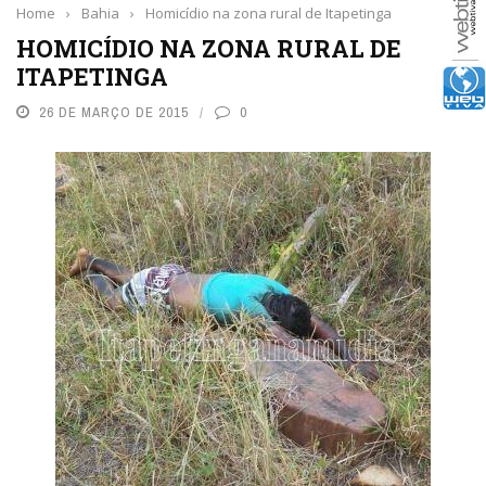
Home
›
Bahia
›
Homicídio na zona rural de Itapetinga
HOMICÍDIO NA ZONA RURAL DE
ITAPETINGA
26 DE MARÇO DE 2015
0