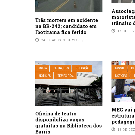
Associaç
motorista
Três morrem em acidente
trânsito 
na BR-242; candidato em
Ibotirama fica ferido
17 DE FEV
24 DE AGOSTO DE 2016
BAHIA
DESTAQUES
EDUCAÇÃO
BRASIL
DE
NOTÍCIAS
TEMPO REAL
NOTÍCIAS
MEC vai 
Oficina de teatro
estrutura
disponibiliza vagas
pedagogi
gratuitas na Biblioteca dos
13 DE DE
Barris