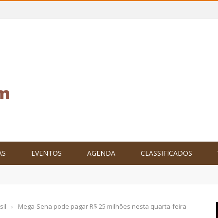
AS
EVENTOS
AGENDA
CLASSIFICADOS
tam o Brasil no XXIV Parlamento Internacional de Escritores, na C
sil
›
Mega-Sena pode pagar R$ 25 milhões nesta quarta-feira