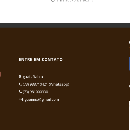
6 DE JULHO DE 2017
ENTRE EM CONTATO
Iguaí . Bahia
(73) 988710421 (Whatsapp)
(73) 981000930
iguaimix@gmail.com