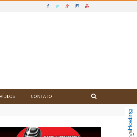
VÍDEOS
CONTATO
olômbia