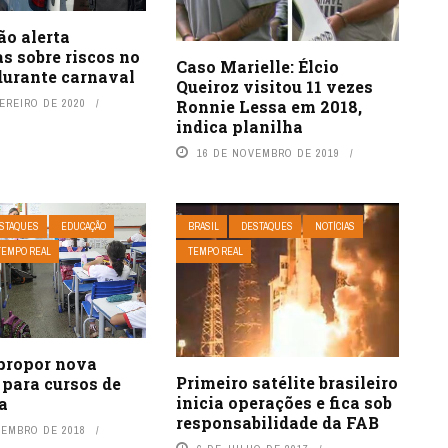
ão alerta
s sobre riscos no
Caso Marielle: Élcio
durante carnaval
Queiroz visitou 11 vezes
Ronnie Lessa em 2018,
EREIRO DE 2020
indica planilha
16 DE NOVEMBRO DE 2019
STAQUES
EDUCAÇÃO
BRASIL
DESTAQUES
NOTÍCIAS
TEMPO REAL
TEMPO REAL
propor nova
Primeiro satélite brasileiro
 para cursos de
inicia operações e fica sob
a
responsabilidade da FAB
ZEMBRO DE 2018