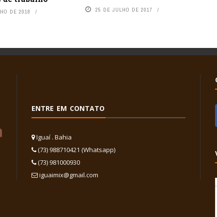
25 DE JULHO DE 2017
NHO DE 2018
ENTRE EM CONTATO
Iguaí . Bahia
(73) 988710421 (Whatsapp)
(73) 981000930
iguaimix@gmail.com