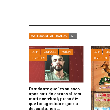
MATÉRIAS RELACIONADAS
///
BAHIA
DESTAQUES
NOTÍCIAS
BAHIA
DES
TEMPO REAL
TEMPO REAL
Estudante que levou soco
após sair do carnaval tem
morte cerebral; preso diz
que foi agredido e queria
descontar em ...