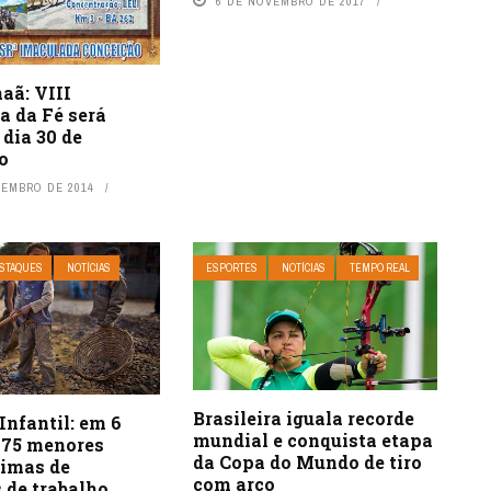
6 DE NOVEMBRO DE 2017
aã: VIII
a da Fé será
 dia 30 de
o
VEMBRO DE 2014
STAQUES
NOTÍCIAS
ESPORTES
NOTÍCIAS
TEMPO REAL
Brasileira iguala recorde
Infantil: em 6
mundial e conquista etapa
.675 menores
da Copa do Mundo de tiro
timas de
com arco
 de trabalho