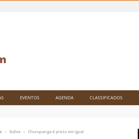
AS
EVENTOS
AGENDA
CLASSIFICADOS
tam o Brasil no XXIV Parlamento Internacional de Escritores, na C
e
›
Bahia
›
Churupanga é preso em Iguaí