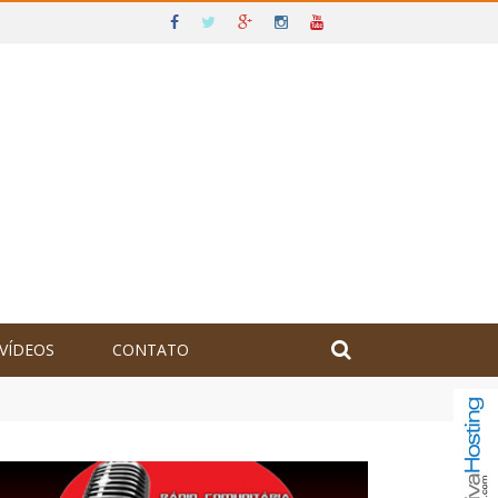
VÍDEOS
CONTATO
olômbia