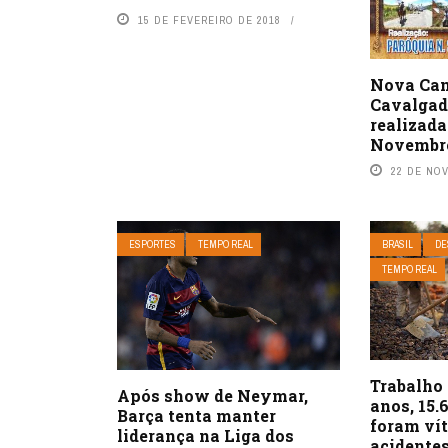
15 DE FEVEREIRO DE 2018
Nova Can
Cavalgad
realizada
Novembr
22 DE NO
ESPORTES
TEMPO REAL
BRASIL
DE
TEMPO REAL
Trabalho 
Após show de Neymar,
anos, 15
Barça tenta manter
foram ví
liderança na Liga dos
acidentes