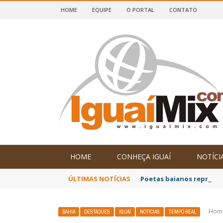
HOME
EQUIPE
O PORTAL
CONTATO
DE IGUAÍ E SUDOESTE DA BAHIA
HOME
CONHEÇA IGUAÍ
NOTÍCI
ÚLTIMAS NOTÍCIAS
Poetas baianos represen
Hom
BAHIA
DESTAQUES
IGUAÍ
NOTÍCIAS
TEMPO REAL