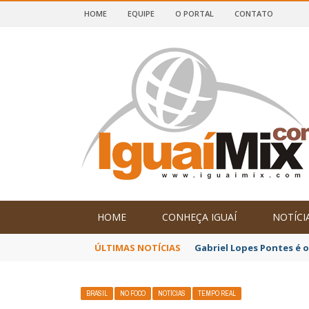
HOME
EQUIPE
O PORTAL
CONTATO
DE IGUAÍ E SUDOESTE DA BAHIA
HOME
CONHEÇA IGUAÍ
NOTÍCI
ÚLTIMAS NOTÍCIAS
Gabriel Lopes Pontes é 
BRASIL
NO FOCO
NOTÍCIAS
TEMPO REAL