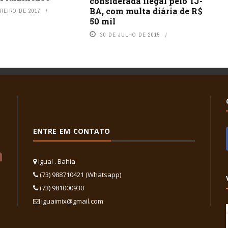
considerada ilegal pelo TJ-
BA, com multa diária de R$
REIRO DE 2017
50 mil
20 DE JULHO DE 2015
ENTRE EM CONTATO
Iguaí . Bahia
(73) 988710421 (Whatsapp)
(73) 981000930
iguaimix@gmail.com