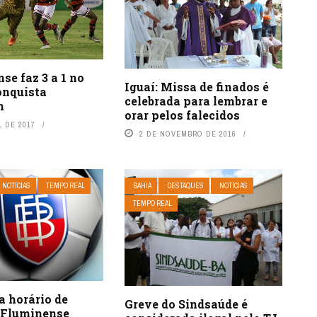
e faz 3 a 1 no
Iguaí: Missa de finados é
onquista
celebrada para lembrar e
m
orar pelos falecidos
L DE 2017
2 DE NOVEMBRO DE 2016
NOTÍCIAS
TEMPO REAL
BAHIA
DESTAQUES
NOTÍCIAS
TEMPO REAL
a horário de
Greve do Sindsaúde é
x Fluminense