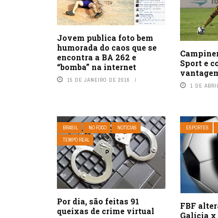
Jovem publica foto bem
humorada do caos que se
Campinens
encontra a BA 262 e
Sport e c
“bomba” na internet
vantage
15 DE JANEIRO DE 2016
1 DE ABRI
BRASIL
NO FOCO
NOTÍCIAS
ESPORTES
TEMPO REAL
Por dia, são feitas 91
FBF alter
queixas de crime virtual
Galícia 