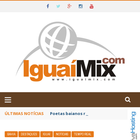
DE IGUAÍ E SUDOESTE DA BAHIA
ÚLTIMAS NOTÍCIAS
Poetas baianos representam o Brasil no XX
BAHIA
DESTAQUES
IGUAÍ
NOTÍCIAS
TEMPO REAL