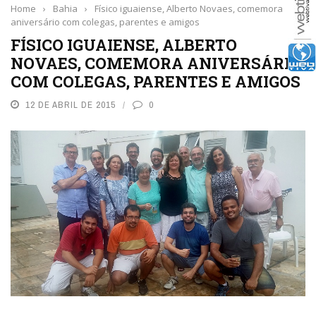
Home
›
Bahia
›
Físico iguaiense, Alberto Novaes, comemora
aniversário com colegas, parentes e amigos
FÍSICO IGUAIENSE, ALBERTO
NOVAES, COMEMORA ANIVERSÁRIO
COM COLEGAS, PARENTES E AMIGOS
12 DE ABRIL DE 2015
0