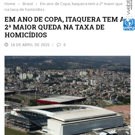
Home
›
Brasil
›
Em ano de Copa, Itaquera tem a 2ª maior queda
na taxa de homicídios
EM ANO DE COPA, ITAQUERA TEM A
2ª MAIOR QUEDA NA TAXA DE
HOMICÍDIOS
16 DE ABRIL DE 2015
0