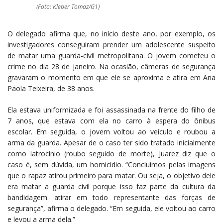
(Foto: Kleber Tomaz/G1)
O delegado afirma que, no início deste ano, por exemplo, os
investigadores conseguiram prender um adolescente suspeito
de matar uma guarda-civil metropolitana. O jovem cometeu o
crime no dia 28 de janeiro. Na ocasião, câmeras de segurança
gravaram o momento em que ele se aproxima e atira em Ana
Paola Teixeira, de 38 anos.
Ela estava uniformizada e foi assassinada na frente do filho de
7 anos, que estava com ela no carro à espera do ônibus
escolar. Em seguida, o jovem voltou ao veículo e roubou a
arma da guarda. Apesar de o caso ter sido tratado inicialmente
como latrocínio (roubo seguido de morte), Juarez diz que o
caso é, sem dúvida, um homicídio. “Concluímos pelas imagens
que o rapaz atirou primeiro para matar. Ou seja, o objetivo dele
era matar a guarda civil porque isso faz parte da cultura da
bandidagem: atirar em todo representante das forças de
segurança”, afirma o delegado. “Em seguida, ele voltou ao carro
e levou a arma dela.”