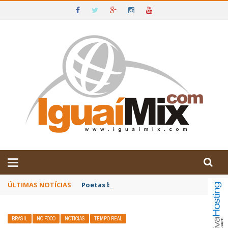
DE IGUAÍ E SUDOESTE DA BAHIA
ÚLTIMAS NOTÍCIAS
Poetas baianos representam o Brasil no XX
BRASIL
NO FOCO
NOTÍCIAS
TEMPO REAL