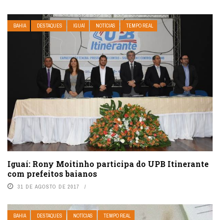
BAHIA
DESTAQUES
IGUAÍ
NOTÍCIAS
TEMPO REAL
Iguaí: Rony Moitinho participa do UPB Itinerante
com prefeitos baianos
31 DE AGOSTO DE 2017
BAHIA
DESTAQUES
NOTÍCIAS
TEMPO REAL