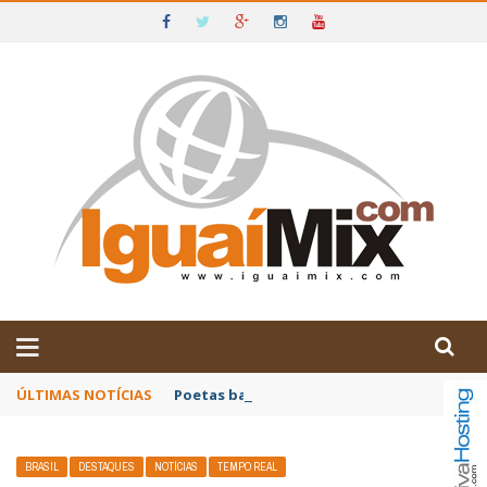
DE IGUAÍ E SUDOESTE DA BAHIA
ÚLTIMAS NOTÍCIAS
Poetas baianos representam o Brasil no XX
BRASIL
DESTAQUES
NOTÍCIAS
TEMPO REAL