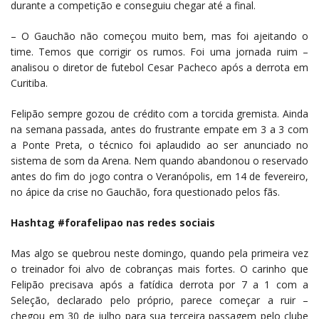
durante a competição e conseguiu chegar até a final.
– O Gauchão não começou muito bem, mas foi ajeitando o
time. Temos que corrigir os rumos. Foi uma jornada ruim –
analisou o diretor de futebol Cesar Pacheco após a derrota em
Curitiba.
Felipão sempre gozou de crédito com a torcida gremista. Ainda
na semana passada, antes do frustrante empate em 3 a 3 com
a Ponte Preta, o técnico foi aplaudido ao ser anunciado no
sistema de som da Arena. Nem quando abandonou o reservado
antes do fim do jogo contra o Veranópolis, em 14 de fevereiro,
no ápice da crise no Gauchão, fora questionado pelos fãs.
Hashtag #forafelipao nas redes sociais
Mas algo se quebrou neste domingo, quando pela primeira vez
o treinador foi alvo de cobranças mais fortes. O carinho que
Felipão precisava após a fatídica derrota por 7 a 1 com a
Seleção, declarado pelo próprio, parece começar a ruir –
chegou em 30 de julho para sua terceira passagem pelo clube