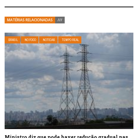
MATÉRIAS RELACIONADAS
///
BRASIL
NO FOCO
NOTÍCIAS
TEMPO REAL
Ministro diz que pode haver redução gradual nas