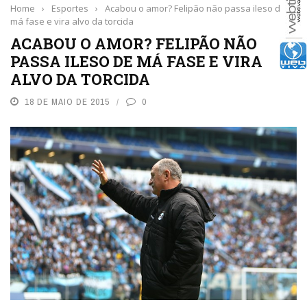
Home
›
Esportes
›
Acabou o amor? Felipão não passa ileso de
má fase e vira alvo da torcida
ACABOU O AMOR? FELIPÃO NÃO
PASSA ILESO DE MÁ FASE E VIRA
ALVO DA TORCIDA
18 DE MAIO DE 2015
0