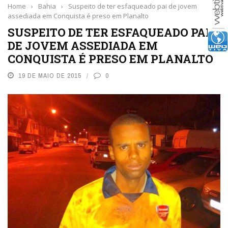
Home
›
Bahia
›
Suspeito de ter esfaqueado pai de jovem
assediada em Conquista é preso em Planalto
SUSPEITO DE TER ESFAQUEADO PAI
DE JOVEM ASSEDIADA EM
CONQUISTA É PRESO EM PLANALTO
19 DE MAIO DE 2015
0