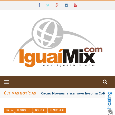
DE IGUAÍ E SUDOESTE DA BAHIA
ÚLTIMAS NOTÍCIAS
Poetas baianos representam o Brasil no XX
BAHIA
DESTAQUES
NOTÍCIAS
TEMPO REAL