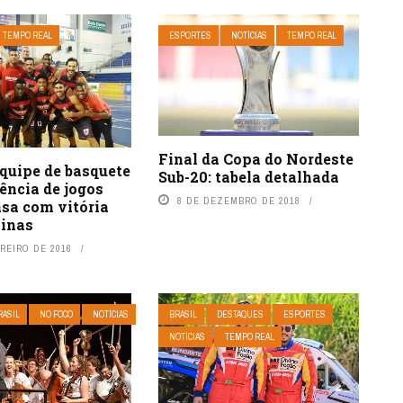
TEMPO REAL
ESPORTES
NOTÍCIAS
TEMPO REAL
Final da Copa do Nordeste
Equipe de basquete
Sub-20: tabela detalhada
ência de jogos
8 DE DEZEMBRO DE 2018
asa com vitória
Minas
REIRO DE 2016
RASIL
NO FOCO
NOTÍCIAS
BRASIL
DESTAQUES
ESPORTES
NOTÍCIAS
TEMPO REAL