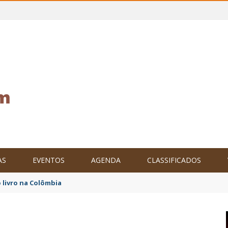
AS
EVENTOS
AGENDA
CLASSIFICADOS
tam o Brasil no XXIV Parlamento Internacional de Escritores, na C