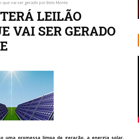
ao que vai ser gerado por Belo Monte
 TERÁ LEILÃO
E VAI SER GERADO
E
o uma promessa limpa de geração, a energia solar,