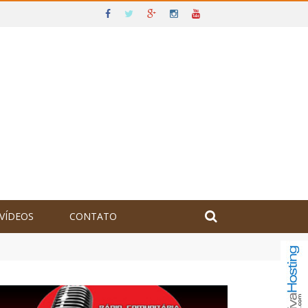
VÍDEOS
CONTATO
olômbia