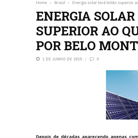
Home
›
Brasil
›
Energia solar terá leilão superior 
ENERGIA SOLAR
SUPERIOR AO QU
POR BELO MONT
1 DE JUNHO DE 2015
0
Depois de décadas aparecendo apenas com