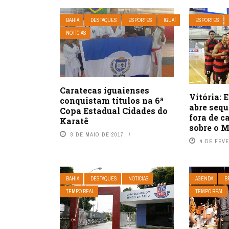
BAHIA
DESTAQUES
ESPORTES
IGUAÍ
ESPORTES
NOTÍCIAS
Caratecas iguaienses
Vitória: 
conquistam títulos na 6ª
abre sequ
Copa Estadual Cidades do
fora de c
Karatê
sobre o 
8 DE MAIO DE 2017
4 DE FEVE
BAHIA
DESTAQUES
NOTÍCIAS
AGENDA
B
TEMPO REAL
TEMPO REAL