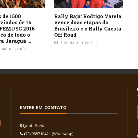
Rally Baja: Rodrigo Varela
 de 1500
vence duas etapas do
 vindos de 16
Brasileiro e o Rally Cuesta
o FEMUSC 2016
Off Road
ico de todo o
ra Jaraguá ...
7 DE MAIO DE 2018
EIRO DE 2016
ENTRE EM CONTATO
Iguaí . Bahia
(73) 988710421 (Whatsapp)