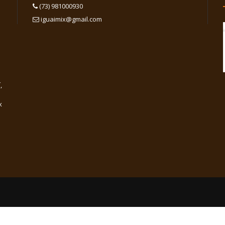
(73) 981000930
iguaimix@gmail.com
,
x