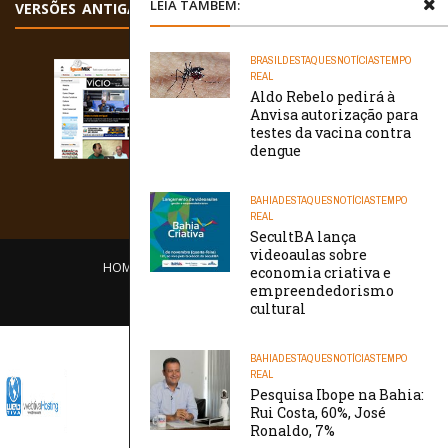
LEIA TAMBÉM:
VERSÕES ANTIGAS
BRASIL
DESTAQUES
NOTÍCIAS
TEMPO
REAL
Aldo Rebelo pedirá à
Anvisa autorização para
testes da vacina contra
dengue
BAHIA
DESTAQUES
NOTÍCIAS
TEMPO
REAL
SecultBA lança
videoaulas sobre
HOME
EQUIPE
O PORTAL
CONTATO
economia criativa e
empreendedorismo
/// WebtivaHOSTING
cultural
BAHIA
DESTAQUES
NOTÍCIAS
TEMPO
REAL
Pesquisa Ibope na Bahia:
Rui Costa, 60%, José
Ronaldo, 7%