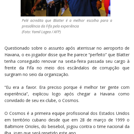
Pelé acredita que Blatter é a melhor escolha para a
presidência da Fifa pela experiência
(Foto: Yamil Lagea / AFP)
Questionado sobre o assunto após aterrissar no aeroporto de
Havana, o ex-jogador disse que lhe parece “perfeito” que Blatter
tenha conseguido renovar na sexta-feira passada seu cargo à
frente da Fifa no meio dos escândalos de corrupção que
surgiram no seio da organização.
“Eu era a favor. Era preciso porque é melhor ter gente com
experiência”, explicou logo após chegar a Havana como
convidado de seu ex-clube, o Cosmos.
O Cosmos é a primeira equipe profissional dos Estados Unidos
em território cubano desde que em 28 de março de 1999 o
Baltimore Orioles, do beisebol, jogou contra o time nacional da
ilha, jogo que será repetido este ano.