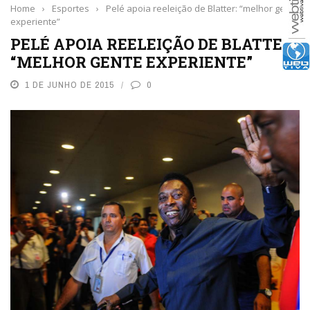
Home
›
Esportes
›
Pelé apoia reeleição de Blatter: “melhor gente
experiente”
PELÉ APOIA REELEIÇÃO DE BLATTER:
“MELHOR GENTE EXPERIENTE”
1 DE JUNHO DE 2015
0