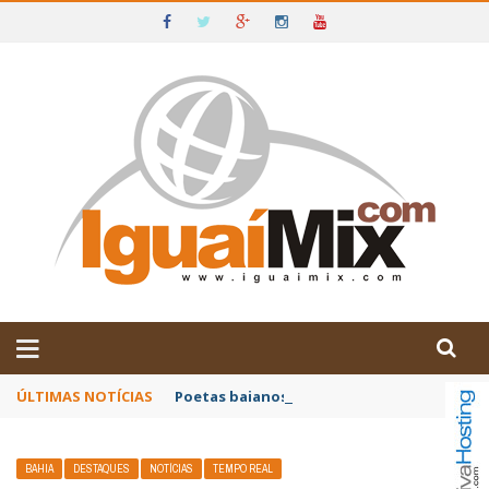
DE IGUAÍ E SUDOESTE DA BAHIA
ÚLTIMAS NOTÍCIAS
Poetas baianos representam o Brasil no XX
BAHIA
DESTAQUES
NOTÍCIAS
TEMPO REAL