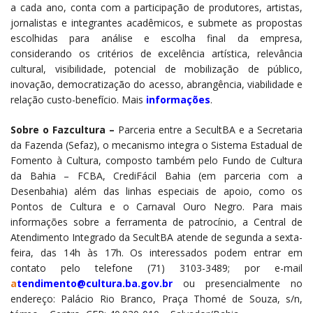
a cada ano, conta com a participação de produtores, artistas,
jornalistas e integrantes acadêmicos, e submete as propostas
escolhidas para análise e escolha final da empresa,
considerando os critérios de excelência artística, relevância
cultural, visibilidade, potencial de mobilização de público,
inovação, democratização do acesso, abrangência, viabilidade e
relação custo-benefício. Mais
informações
.
Sobre o Fazcultura –
Parceria entre a SecultBA e a Secretaria
da Fazenda (Sefaz), o mecanismo integra o Sistema Estadual de
Fomento à Cultura, composto também pelo Fundo de Cultura
da Bahia – FCBA, CrediFácil Bahia (em parceria com a
Desenbahia) além das linhas especiais de apoio, como os
Pontos de Cultura e o Carnaval Ouro Negro. Para mais
informações sobre a ferramenta de patrocínio, a Central de
Atendimento Integrado da SecultBA atende de segunda a sexta-
feira, das 14h às 17h. Os interessados podem entrar em
contato pelo telefone (71) 3103-3489; por e-mail
a
tendimento@cultura.ba.gov.br
ou presencialmente no
endereço: Palácio Rio Branco, Praça Thomé de Souza, s/n,