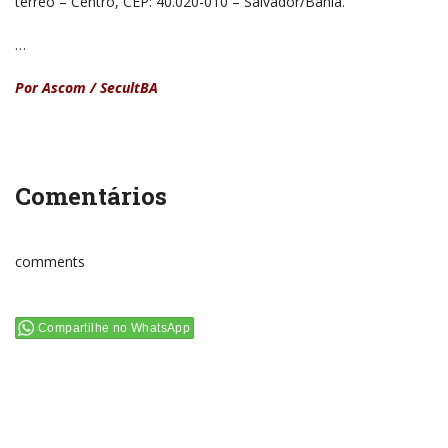
térreo – Centro, CEP: 40.020-010 – Salvador/Bahia.
…
Por Ascom / SecultBA
Comentários
comments
Compartilhe no WhatsApp