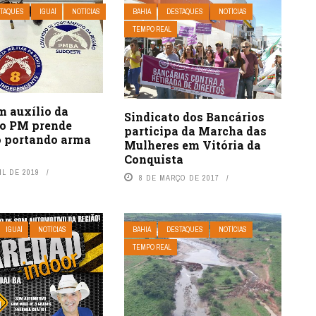
TAQUES
IGUAÍ
NOTÍCIAS
BAHIA
DESTAQUES
NOTÍCIAS
TEMPO REAL
m auxílio da
Sindicato dos Bancários
o PM prende
participa da Marcha das
o portando arma
Mulheres em Vitória da
Conquista
IL DE 2019
8 DE MARÇO DE 2017
IGUAÍ
NOTÍCIAS
BAHIA
DESTAQUES
NOTÍCIAS
TEMPO REAL