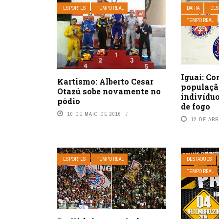
ESPORTES
TEMPO REAL
BAHIA
DES
TEMPO REAL
Iguaí: Co
Kartismo: Alberto Cesar
populaçã
Otazú sobe novamente no
indivídu
pódio
de fogo
10 DE MAIO DE 2016
12 DE ABR
ESPORTES
TEMPO REAL
DESTAQUES
TEMPO REAL