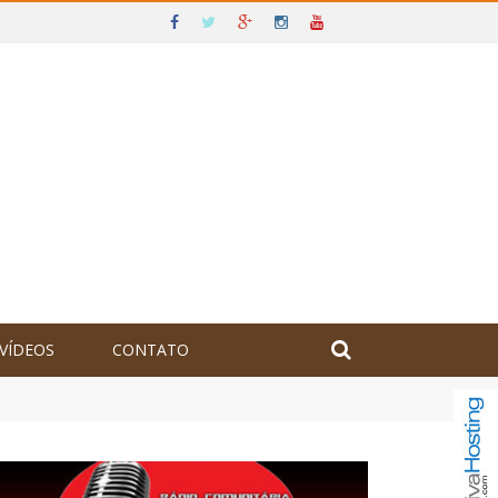
VÍDEOS
CONTATO
olômbia