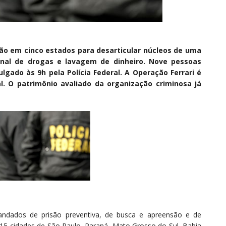
ação em cinco estados para desarticular núcleos de uma
ional de drogas e lavagem de dinheiro. Nove pessoas
lgado às 9h pela Polícia Federal. A Operação Ferrari é
l. O patrimônio avaliado da organização criminosa já
andados de prisão preventiva, de busca e apreensão e de
15 cidades de São Paulo, Paraná, Mato Grosso do Sul, Bahia