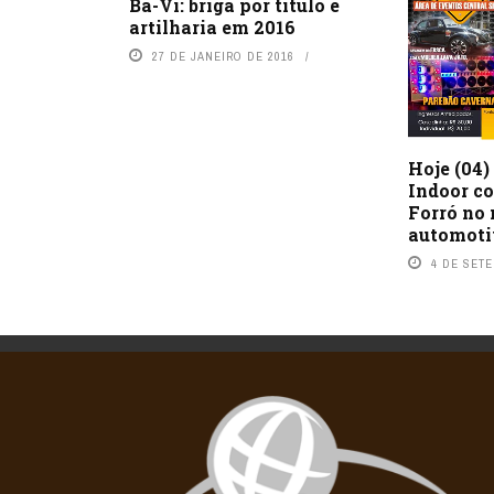
Ba-Vi: briga por título e
artilharia em 2016
27 DE JANEIRO DE 2016
Hoje (04)
Indoor c
Forró no
automoti
4 DE SET