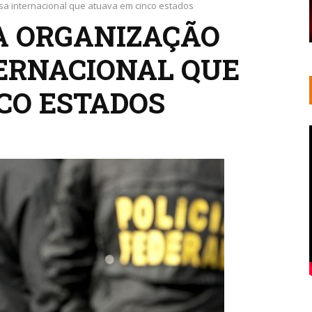
osa internacional que atuava em cinco estados
A ORGANIZAÇÃO
ERNACIONAL QUE
CO ESTADOS