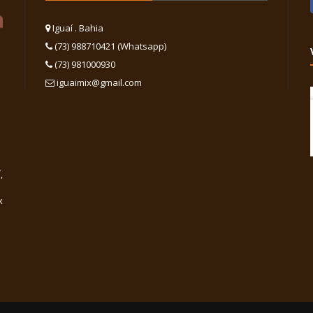
Iguaí . Bahia
(73) 988710421 (Whatsapp)
(73) 981000930
iguaimix@gmail.com
,
x