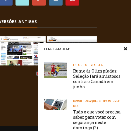
VERSÕES ANTIGAS
LEIA TAMBÉM:
ESPORTES
TEMPO REAL
Rumo às Olimpíadas:
Seleção fará amistosos
contra o Canadá em
junho
BRASIL
DESTAQUES
NOTÍCIAS
TEMPO
REAL
Tudo o que você precisa
saber para votar com
segurança neste
domingo (2)