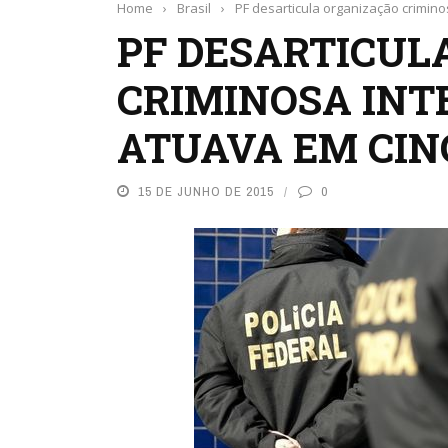
Home
›
Brasil
›
PF desarticula organização crimin
PF DESARTICUL
CRIMINOSA INT
ATUAVA EM CIN
15 DE JUNHO DE 2015
0