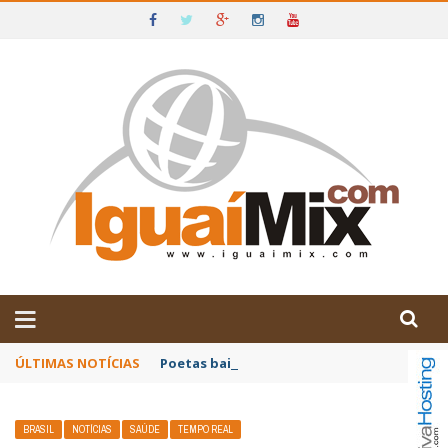
DE IGUAÍ E SUDOESTE DA BAHIA
ÚLTIMAS NOTÍCIAS
Poetas baianos representam o Brasil no XX
BRASIL
NOTÍCIAS
SAÚDE
TEMPO REAL