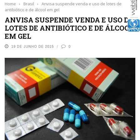
Home
›
Brasil
›
Anvisa suspende venda e uso de lotes de
antibiótico e de álcool em gel
ANVISA SUSPENDE VENDA E USO DE
LOTES DE ANTIBIÓTICO E DE ÁLCOOL
EM GEL
19 DE JUNHO DE 2015
0