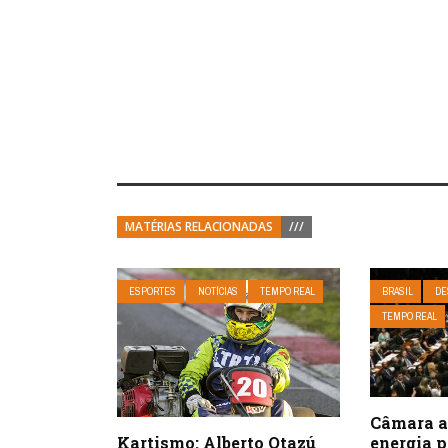
MATÉRIAS RELACIONADAS
///
ESPORTES
NOTÍCIAS
TEMPO REAL
BRASIL
DE
TEMPO REAL
Câmara a
Kartismo: Alberto Otazú
energia p