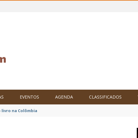
AS
EVENTOS
AGENDA
CLASSIFICADOS
tam o Brasil no XXIV Parlamento Internacional de Escritores, na C