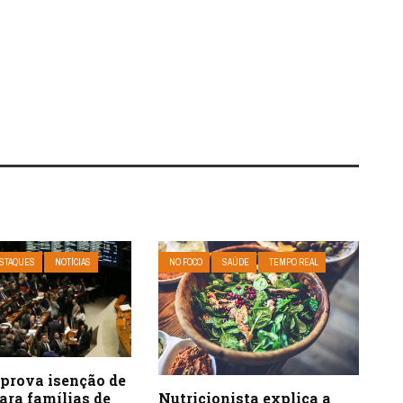
STAQUES
NOTÍCIAS
NO FOCO
SAÚDE
TEMPO REAL
prova isenção de
Nutricionista explica a
ara famílias de