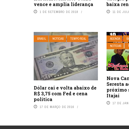
vence e amplia liderança
baixa re
1 DE SETEMBRO DE 2018
11 DE JUL
BRASIL
NOTÍCIAS
TEMPO REAL
AGENDA
B
NOTÍCIAS
Nova Can
Seresta 
Dólar cai e volta abaixo de
próximo 
R$ 3,75 com Fed e cena
Itajaí
política
17 DE JAN
17 DE MARÇO DE 2016