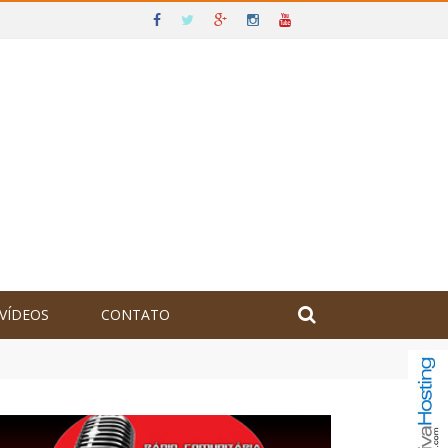
VÍDEOS
CONTATO
olômbia