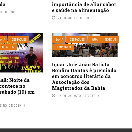
importância de aliar sabor
nda
e saúde na alimentação
HO DE 2018
21 DE JULHO DE 2016
AHIA
DESTAQUES
BAHIA
DESTAQUES
IGUAÍ
NOTÍCIAS
TEMPO REAL
TEMPO REAL
Iguaí: Juiz João Batista
Bonfim Dantas é premiado
em concurso literário da
aã: Noite da
Associação dos
acontece no
Magistrados da Bahia
sábado (19) em
17 DE AGOSTO DE 2017
EIRO DE 2019