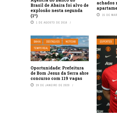
achados 
Brasil de Abaíra foi alvo de
apartam
explosão nesta segunda
(1º)
15 DE MA
1 DE AGOSTO DE 2016
BAHIA
DESTAQUES
NOTÍCIAS
ESPORTES
TEMPO REAL
Oportunidade: Prefeitura
de Bom Jesus da Serra abre
concurso com 119 vagas
29 DE JANEIRO DE 2020