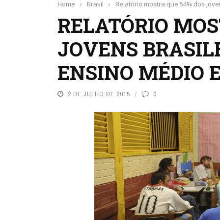
Home
›
Brasil
›
Relatório mostra que 54% dos jove
RELATÓRIO MOS
JOVENS BRASIL
ENSINO MÉDIO E
2 DE JULHO DE 2015
0