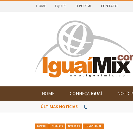
HOME
EQUIPE
O PORTAL
CONTATO
DE IGUAÍ E SUDOESTE DA BAHIA
HOME
CONHEÇA IGUAÍ
NOTÍCI
ÚLTIMAS NOTÍCIAS
Poetas baianos represen
BRASIL
NO FOCO
NOTÍCIAS
TEMPO REAL