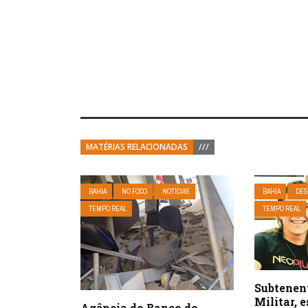
MATÉRIAS RELACIONADAS
///
BAHIA
NO FOCO
NOTÍCIAS
BAHIA
DES
TEMPO REAL
TEMPO REAL
Subtenent
Militar, 
Agência do Banco do